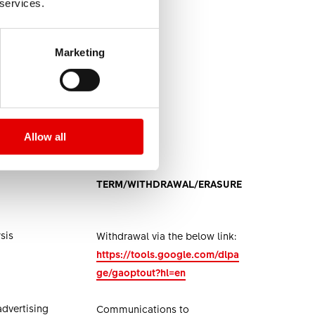
 services.
Marketing
 da parte di DT Swiss con
Allow all
TERM/WITHDRAWAL/ERASURE
sis
Withdrawal via the below link:
https://tools.google.com/dlpa
ge/gaoptout?hl=en
advertising
Communications to