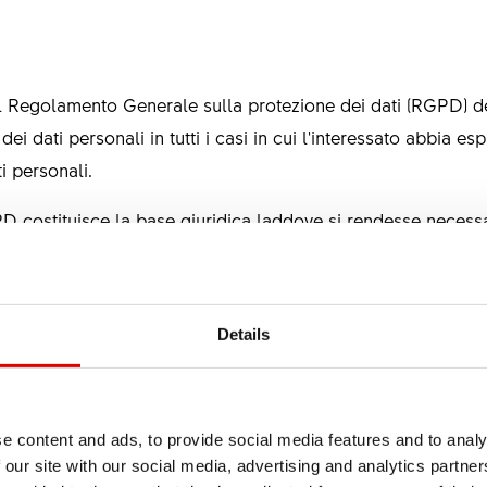
) del Regolamento Generale sulla protezione dei dati (RGPD) d
dei dati personali in tutti i casi in cui l'interessato abbia e
i personali.
GPD costituisce la base giuridica laddove si rendesse necessar
tto di cui l'interessato è parte. Lo stesso si applica anche al
re precontrattuali.
RGPD costituisce la base giuridica laddove si rendesse necessa
Details
igo legale al quale la nostra azienda è soggetta.
GPD costituisce la base giuridica laddove il trattamento dei da
e content and ads, to provide social media features and to analy
eresse della nostra azienda o di terzi, a condizione che non
 our site with our social media, advertising and analytics partn
ell'interessato.