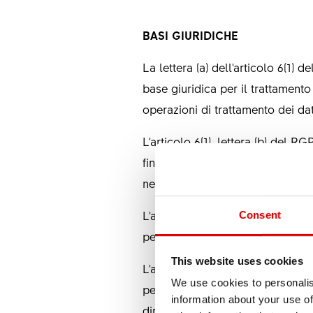
BASI GIURIDICHE
La lettera (a) dell'articolo 6(1
base giuridica per il trattamento 
operazioni di trattamento dei dat
L'articolo 6(1), lettera (b) del R
fini dell'esecuzione di un contra
necessarie all'esecuzione di misu
L'articolo 6(1), lettera (c) del 
Consent
personali per adempiere un obbl
This website uses cookies
L'articolo 6(1), lettera (f) del R
We use cookies to personalis
perseguimento di un legittimo int
information about your use of
diritti e le libertà fondamentali d