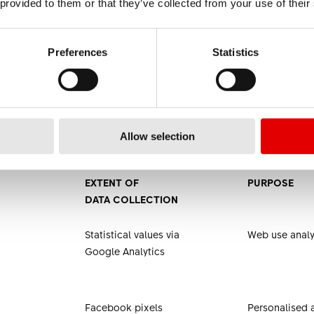
 provided to them or that they’ve collected from your use of their
Preferences
Statistics
portati i principali ambiti di trattamento dei dati personali
à corrispondenti.
Allow selection
EXTENT OF
PURPOSE
DATA COLLECTION
Statistical values via
Web use analy
Google Analytics
Facebook pixels
Personalised 