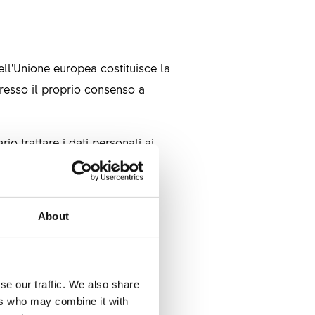
ell'Unione europea costituisce la
spresso il proprio consenso a
io trattare i dati personali ai
le operazioni di trattamento
rio il trattamento dei dati
About
ti fosse necessario per il
se our traffic. We also share
 prevalgano gli interessi o i
ers who may combine it with