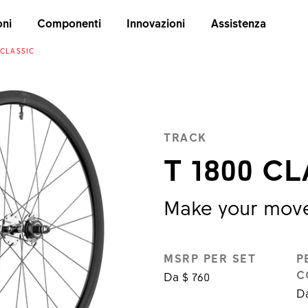
oni
Componenti
Innovazioni
Assistenza
 CLASSIC
TRACK
T 1800 CL
Make your mov
MSRP PER SET
P
C
Da $ 760
Da