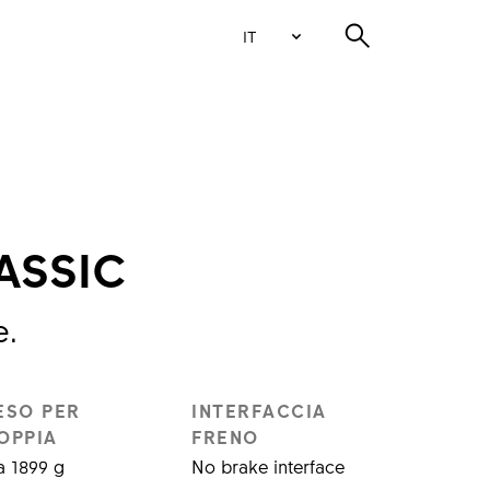
IT
ASSIC
e.
ESO PER
INTERFACCIA
OPPIA
FRENO
 1899 g
No brake interface