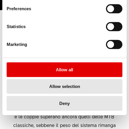
Preferences
Hybrid Upbuilt
Hybrid Road
Hybrid MTB LS
Hyb
Statistics
BUILT TO ADVANCE
Marketing
L'ultima generazione di eMTB leggere punta a
una sensazione di guida avanzata e combina
quindi l'agilità di una mountain bike classica con
Allow all
il supporto delle eMTB. I motori sempre più
piccoli rendono il sistema leggero. Per garantire
Allow selection
le migliori prestazioni possibili, DT Swiss ha
condotto un'attenta valutazione dei nuovi requisiti
Deny
delle eMTB leggere e si è resa conto che i carichi
e le coppie superano ancora quelli delle MTB
classiche, sebbene il peso del sistema rimanga