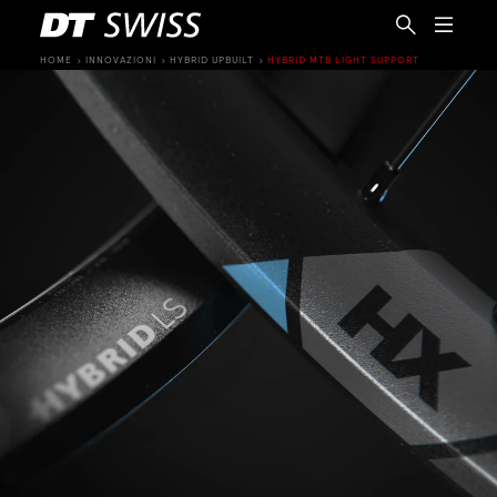
HOME
INNOVAZIONI
HYBRID UPBUILT
HYBRID MTB LIGHT SUPPORT
IT