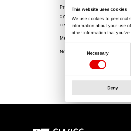
Prends ton avenir en main et dé
This website uses cookies
dynamique. Pour cela, il nous fa
We use cookies to personalis
certificats et ton Multicheck.
information about your use of
other information that you’ve
Merci de postuler via notre
form
Consent Selection
Nous t’attendons avec impatienc
Necessary
Deny