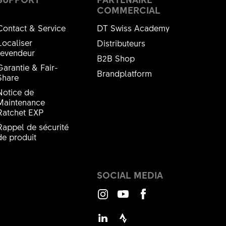
COMMERCIAL
Contact & Service
DT Swiss Academy
Localiser
Distributeurs
revendeur
B2B Shop
Garantie & Fair-
Brandplatform
Share
Notice de
Maintenance
Ratchet EXP
Rappel de sécurité
de produit
SOCIAL MEDIA
Instagram
Youtube
Facebook