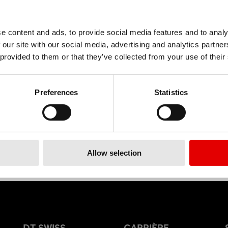
pose ta candidature pour une place en apprentissage au sein
ut ton dossier de candidature complet, incluant ta lettre de 
e content and ads, to provide social media features and to analy
 our site with our social media, advertising and analytics partn
 provided to them or that they’ve collected from your use of their
ulaire en ligne
.
e!
Preferences
Statistics
Allow selection
DT SWISS
CARRIÈRE