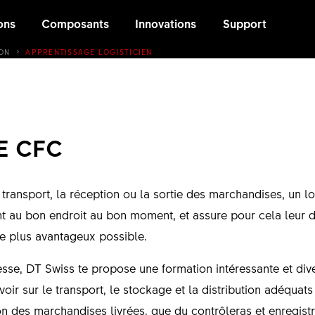
ons
Composants
Innovations
Support
ON
APPRENTISSAGE LOGISTICIEN
E CFC
transport, la réception ou la sortie des marchandises, un log
 au bon endroit au bon moment, et assure pour cela leur dis
 le plus avantageux possible.
éresse, DT Swiss te propose une formation intéressante et dive
voir sur le transport, le stockage et la distribution adéquat
ion des marchandises livrées, que du contrôleras et enregis