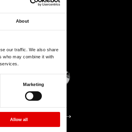
About
se our traffic. We also share
ers who may combine it with
 services.
Marketing
E
TECHNOLOGIE
PROLOCK
Allow all