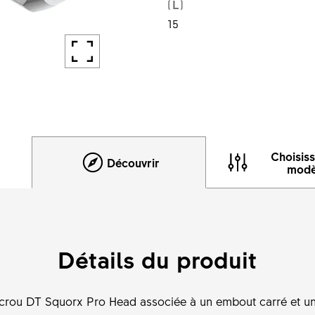
(L)
15
Choisis
Découvrir
modè
Détails du produit
'écrou DT Squorx Pro Head associée à un embout carré et u