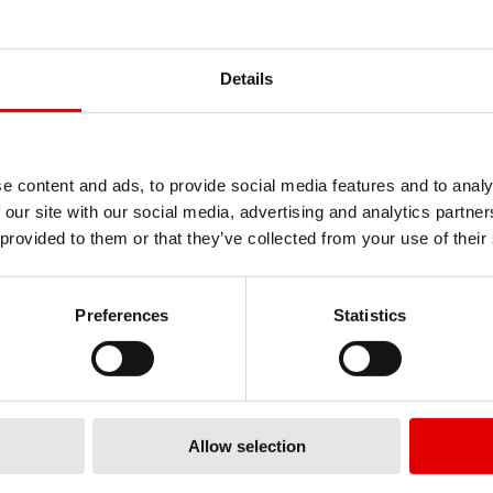
Details
IE
e content and ads, to provide social media features and to analy
art qui nous passionne et
 our site with our social media, advertising and analytics partn
cellence dans notre
 provided to them or that they’ve collected from your use of their
oppement de produits.
e : repousser sans cesse
Preferences
Statistics
ogiques.
TECHNOLOGI
ÉCROUS
Allow selection