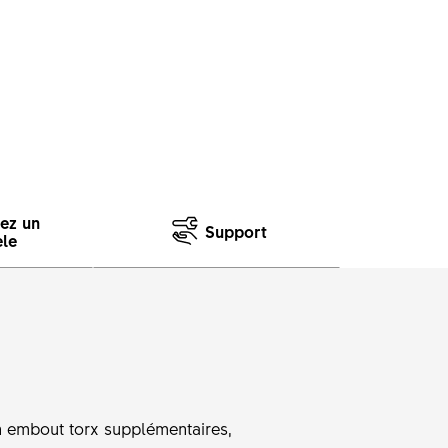
sez un
Support
le
n embout torx supplémentaires,