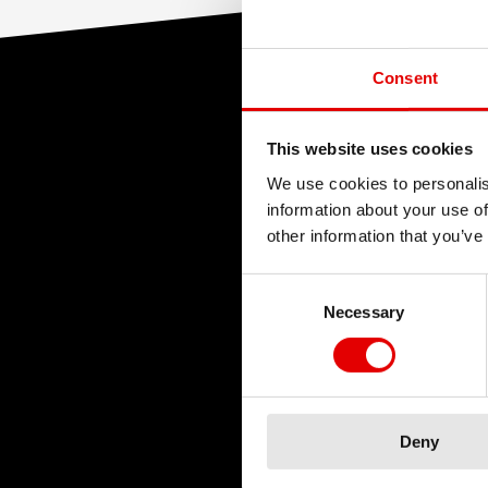
Consent
This website uses cookies
TECHNOLOG
We use cookies to personalis
L’ingénierie est un 
information about your use of
nous cultivons l’ex
other information that you’ve
processus de dével
Consent Selection
Notre idée maîtress
Necessary
les limites technol
Deny