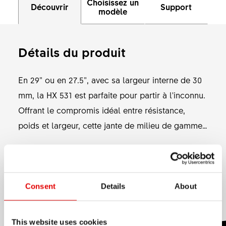
Choisissez un
Découvrir
Support
modèle
Détails du produit
En 29" ou en 27.5", avec sa largeur interne de 30
mm, la HX 531 est parfaite pour partir à l'inconnu.
Offrant le compromis idéal entre résistance,
poids et largeur, cette jante de milieu de gamme
peut accueillir de nombreuses tailles de pneus et
Afficher plus
constitue le choix idéal pour tous les VTTAE
conçus pour évoluer sur de vrais terrains de VTT.
MATÉRIEL
Consent
Details
About
ALUMINIUM
This website uses cookies