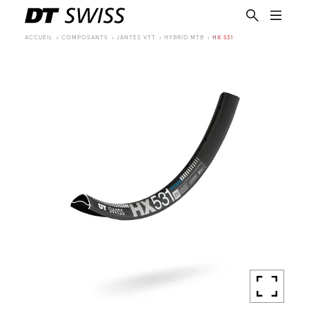
ACCUEIL
COMPOSANTS
JANTES VTT
HYBRID MTB
HX 531
FR