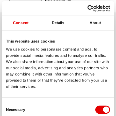
Choisissez un
Découvrir
Support
modèle
Consent
Details
About
Détails du produit
Laissez parler vos jambes lors des montée, et
This website uses cookies
attaquez dans les descentes. C’est exactement ce
We use cookies to personalise content and ads, to
provide social media features and to analyse our traffic.
pourquoi les jantes DT Swiss Enduro sont
We also share information about your use of our site with
fabriquées. Chaque jante E 512 est une pièce
our social media, advertising and analytics partners who
haute précisions, faite d’un alliage d’aluminium
may combine it with other information that you’ve
Afficher plus
extrêmement résistant, pouvant faire face aux
provided to them or that they’ve collected from your use
of their services.
chemins les plus exigeant.
MATÉRIEL
ALUMINIUM
Consent Selection
Necessary