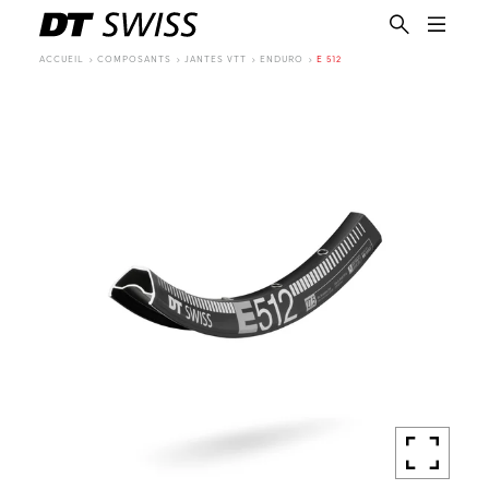
ACCUEIL
COMPOSANTS
JANTES VTT
ENDURO
E 512
FR