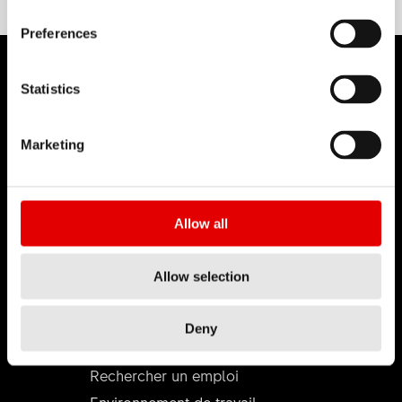
Preferences
Statistics
DT SWISS
Marketing
L'entreprise
Mission
Allow all
DT Swiss Global
Contrefaçon
Allow selection
CARRIÈRE
Deny
Jobs et carrière
Rechercher un emploi