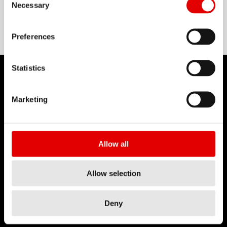
ALUMINIUM
Necessary
Preferences
Statistics
Marketing
DT SWISS
L'entreprise
Allow all
Mission
DT Swiss Global
Allow selection
Contrefaçon
Deny
CARRIÈRE