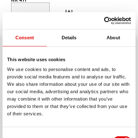
Choisissez un
Découvrir
Support
modèle
Consent
Details
About
Détails du produit
This website uses cookies
We use cookies to personalise content and ads, to
La RR 411 concentre le meilleur des alliages et
provide social media features and to analyse our traffic.
des profils de jantes. Dès l’instant où l’alliage est
We also share information about your use of our site with
fondu jusqu’au traitement de surface secret, sa
our social media, advertising and analytics partners who
conception a pour unique but de tirer le meilleur
may combine it with other information that you’ve
provided to them or that they’ve collected from your use
de ce formidable métal qu’est l’aluminium.
Afficher plus
of their services.
Résultat: une jante très légère, très résistante, très
classe. La RR 411 est disponible avec un profil
MATÉRIEL
symétrique ainsi qu’un profil asymétrique.
Consent Selection