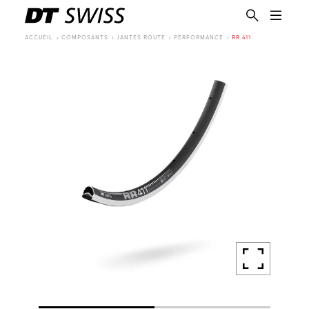
ACCUEIL
COMPOSANTS
JANTES ROUTE
PERFORMANCE
RR 411
FR