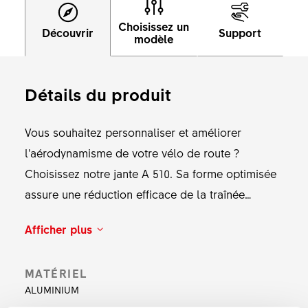
Choisissez un
Découvrir
Support
modèle
Détails du produit
Vous souhaitez personnaliser et améliorer
l’aérodynamisme de votre vélo de route ?
Choisissez notre jante A 510. Sa forme optimisée
assure une réduction efficace de la traînée
aérodynamique et vous aide à maintenir des
Afficher plus
vitesses plus élevées avec facilité. Son profil en
aluminium léger vous permet d’atteindre cette
MATÉRIEL
vitesse critique où la résistance aérodynamique
ALUMINIUM
devient votre plus grand adversaire. Prenez le