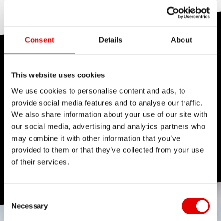
contrôle de votre expérience cycliste et
augmentez vos performances avec la A 510.
Consent
Details
About
CARACTÉRISTIQUES DU
This website uses cookies
PRODUIT
We use cookies to personalise content and ads, to
provide social media features and to analyse our traffic.
We also share information about your use of our site with
our social media, advertising and analytics partners who
may combine it with other information that you’ve
provided to them or that they’ve collected from your use
of their services.
Consent Selection
Necessary