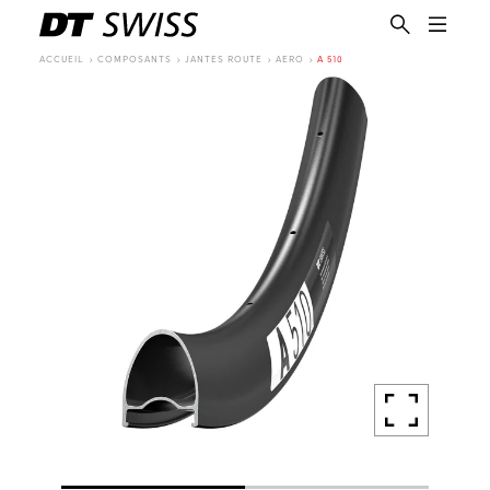
ACCUEIL
COMPOSANTS
JANTES ROUTE
AERO
A 510
FR