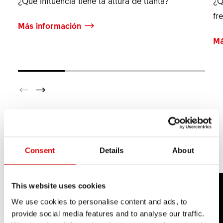
¿Qué influencia tiene la altura de llanta?
¿Q
fr
Más información
Má
MTB
Consent
Details
About
This website uses cookies
We use cookies to personalise content and ads, to
provide social media features and to analyse our traffic.