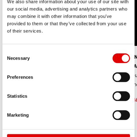
We also share information about your use of our site with
our social media, advertising and analytics partners who
may combine it with other information that you’ve
provided to them or that they’ve collected from your use
of their services.
Consent Selection
DIÁMETRO DE LA RUEDA
A
Necessary
PARA MTB
P
¿Cuáles son las ventajas y desventajas de los
Qu
Preferences
distintos tamaños de rueda?
an
Statistics
Más información
Má
Marketing