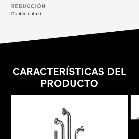
g para 64 radios con una longitud de 264 mm.
REDUCCIÓN
Double butted
CARACTERÍSTICAS DEL
PRODUCTO