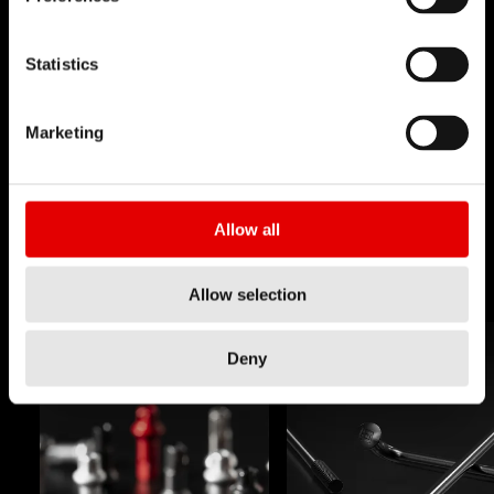
Statistics
TECNOLOGÍA
Creemos en el arte de la ingeniería y
Marketing
perseguimos la perfección en el desarrollo de
nuevos productos.
Nuestro principio rector es llevar los límites de la
Allow all
tecnología cada vez más lejos.
Allow selection
Deny