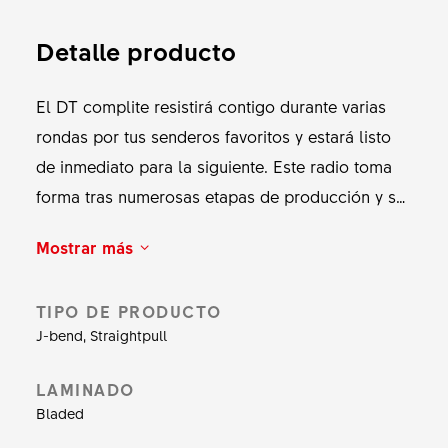
Detalle producto
El DT complite resistirá contigo durante varias
rondas por tus senderos favoritos y estará listo
de inmediato para la siguiente. Este radio toma
forma tras numerosas etapas de producción y se
ha convertido en el radio más duradero de DT
Mostrar más
Swiss en su categoría de peso con resistencia
mejorada para tensiones repetitivas. Su forma
TIPO DE PRODUCTO
ingeniosa proviene de un exclusivo proceso de
J-bend, Straightpull
aplanado que también densifica el material.
Gracias a un proceso con patente en proceso, el
LAMINADO
radio presenta una transición uniforme de la zona
Bladed
conificada a la zona forjada del radio. Desde 365