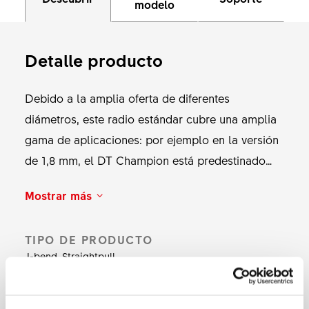
modelo
Detalle producto
Debido a la amplia oferta de diferentes
diámetros, este radio estándar cubre una amplia
gama de aplicaciones: por ejemplo en la versión
de 1,8 mm, el DT Champion está predestinado
para el ciclismo de carretera y el uso ligero de
Mostrar más
MTB. En la versión de 2.0 mm, cubre todo el
espectro desde el asfalto hasta DH. El DT
TIPO DE PRODUCTO
Champion con 2.34mm de diametro aguanta
J-bend, Straightpull
perfectamente la carga de las bicicletas
eléctricas y de los tándems. Peso: desde 359 g
LAMINADO
para 64 radios con una longitud de 264 mm.