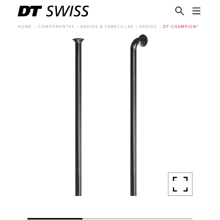
HOME
COMPONENTES
RADIOS & CABECILLAS
RADIOS
DT CHAMPION®
ES