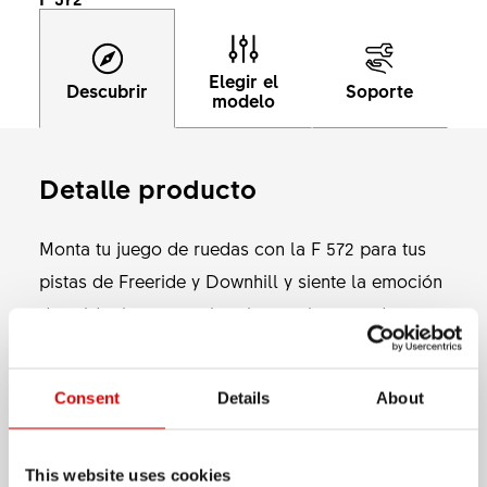
Elegir el
Descubrir
Soporte
modelo
Detalle producto
Monta tu juego de ruedas con la F 572 para tus
pistas de Freeride y Downhill y siente la emoción
de saldar la enorme brecha que has estado
construyendo. Esta rentable llanta con manguito
presenta un perfil basado en la última generación
Consent
Details
About
Mostrar más
de nuestra llanta para Downhill con 30 mm de
anchura interna. Desarrollada para que las cosas
MATERIAL
salgan bien, incluso si te sales de la línea o si
This website uses cookies