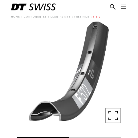
HOME
COMPONENTES
LLANTAS MTB
FREE RIDE
F 572
ES