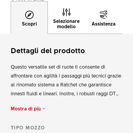
Selezionare
Scopri
Assistenza
modello
Dettagli del prodotto
Questo versatile set di ruote ti consente di
affrontare con agilità i passaggi più tecnici grazie
al rinomato sistema a Ratchet che garantisce
innesti fluidi e lineari. Inoltre, i robusti raggi DT
new aero II straightpull innestati a mano sul
Mostra di più
cerchio largo e robusto offrono comfort e
trazione ottimali, soprattutto con pneumatici
TIPO MOZZO
larghi. Aumenta l'aderenza con il nostro nuovo