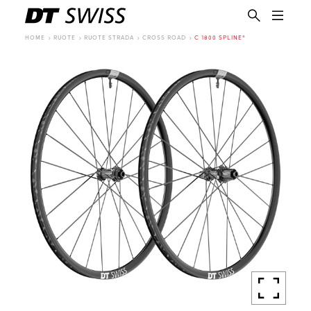
HOME
RUOTE
RUOTE STRADA
CROSS ROAD
C 1800 SPLINE®
IT