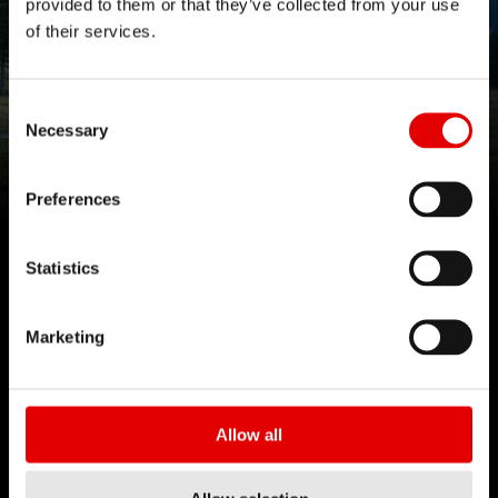
provided to them or that they’ve collected from your use
of their services.
ALUMINUM RECREATION
Consent Selection
Necessary
Aggiornamento dei nostri cerchi in alluminio
Preferences
Ulteriori informazioni
Statistics
Marketing
TECNOLOGIE
Allow all
Crediamo nell'Arte dell'Ingegneria e nella