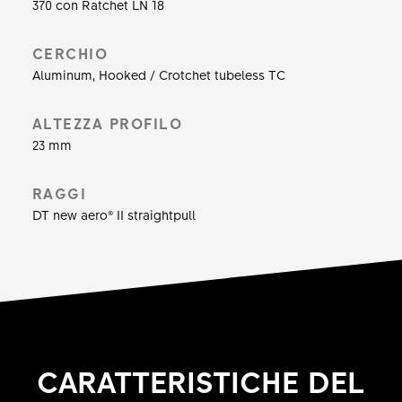
370 con Ratchet LN 18
sigillante tubeless, che ti consente di guidare a
pressioni più basse per un'esperienza
CERCHIO
indimenticabile.
Aluminum, Hooked / Crotchet tubeless TC
ALTEZZA PROFILO
23 mm
RAGGI
DT new aero® II straightpull
CARATTERISTICHE DEL