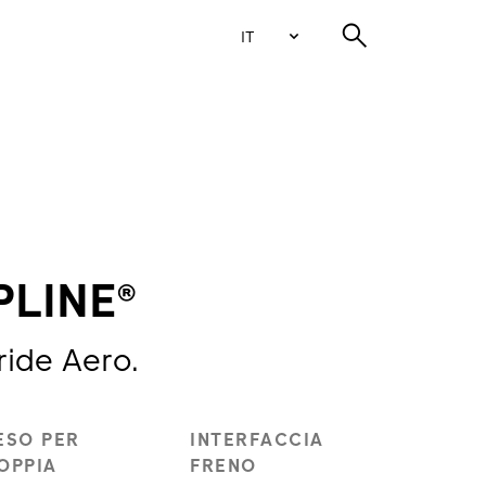
IT
PLINE®
 ride Aero.
ESO PER
INTERFACCIA
OPPIA
FRENO