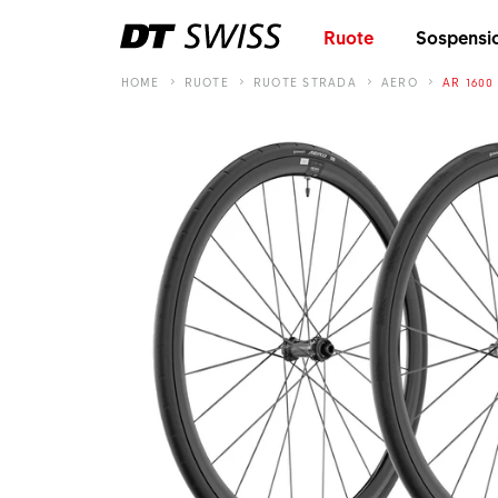
Ruote
Sospensi
HOME
RUOTE
RUOTE STRADA
AERO
AR 1600