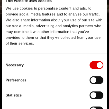
This website uses cookies
ALL FUN,
NO FUSS
We use cookies to personalise content and ads, to
provide social media features and to analyse our traffic.
Ruote MTB 1700: tutti i componenti per uscite
We also share information about your use of our site with
emozionanti, senza complicazioni.
our social media, advertising and analytics partners who
may combine it with other information that you’ve
provided to them or that they’ve collected from your use
Ulteriori informazioni
of their services.
Consent Selection
Necessary
TECNOLOGIE
Preferences
Crediamo nell'Arte dell'Ingegneria e nella
Statistics
continua ricerca delle soluzioni più sofisticate
durante lo sviluppo dei prodotti. Innovazione