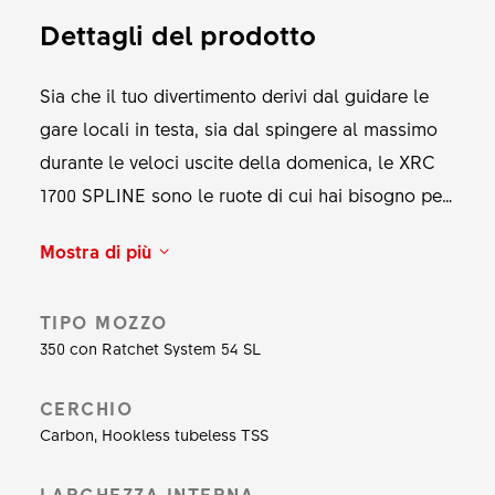
Dettagli del prodotto
Sia che il tuo divertimento derivi dal guidare le
gare locali in testa, sia dal spingere al massimo
durante le veloci uscite della domenica, le XRC
1700 SPLINE sono le ruote di cui hai bisogno per
dare il meglio. I mozzi 350 con corpo ruota libera
Mostra di più
Ratchet SL 54T e i raggi DT competition race
creano un set di ruote sempre pronto quando lo
TIPO MOZZO
sei tu. Costruite con cerchi in carbonio leggeri, le
350 con Ratchet System 54 SL
XRC 1700 SPLINE offrono tutto ciò di cui hai
bisogno, senza complicazioni.
CERCHIO
Carbon, Hookless tubeless TSS
LARGHEZZA INTERNA