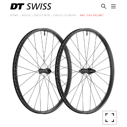
HOME
RUOTE
RUOTE MTB
CROSS COUNTRY
XRC 1700 SPLINE®
IT