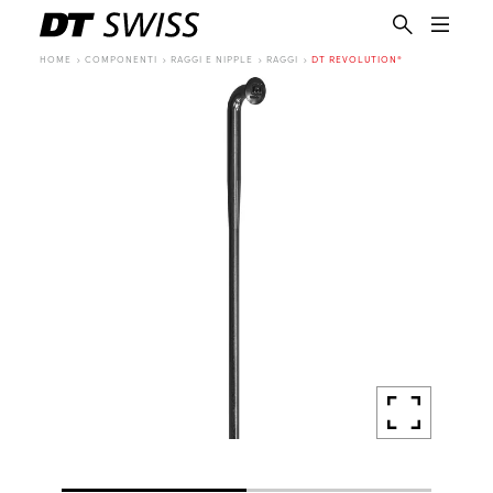
HOME
COMPONENTI
RAGGI E NIPPLE
RAGGI
DT REVOLUTION®
IT