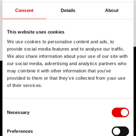
LAMINATO
design classico. Peso: 283 g per 64 raggi di 264
None
Consent
Details
About
mm di lunghezza.
DIMINUZIONE
Double butted
This website uses cookies
We use cookies to personalise content and ads, to
provide social media features and to analyse our traffic.
We also share information about your use of our site with
our social media, advertising and analytics partners who
may combine it with other information that you’ve
TECNOLOGIE
provided to them or that they’ve collected from your use
of their services.
Crediamo nell'Arte dell'Ingegneria e nella
continua ricerca delle soluzioni più sofisticate
durante lo sviluppo dei prodotti. Innovazione
Consent Selection
Necessary
continua e ricerca della perfezione: è questa
l'idea che sta alla base del lavoro dei tecnici e
Preferences
degli ingegneri di DT Swiss.