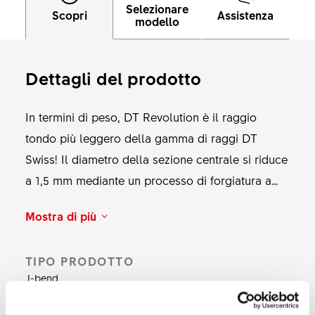
Selezionare
Scopri
Assistenza
modello
Dettagli del prodotto
In termini di peso, DT Revolution è il raggio
tondo più leggero della gamma di raggi DT
Swiss! Il diametro della sezione centrale si riduce
a 1,5 mm mediante un processo di forgiatura a
freddo. La sezione centrale assottigliata consente
Mostra di più
di risparmiare 161 g di peso rispetto ai raggi a
diametro costante. Il suo utilizzo è molto versatile
TIPO PRODOTTO
grazie al rapporto ideale tra stabilità e peso
J-bend
contenuto. DT Revolution è sinonimo di
affidabilità per chi cerca una ruota leggera dal