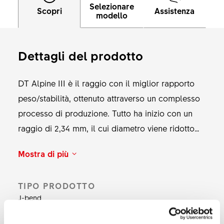
Selezionare
Scopri
Assistenza
modello
Dettagli del prodotto
DT Alpine III è il raggio con il miglior rapporto
peso/stabilità, ottenuto attraverso un complesso
processo di produzione. Tutto ha inizio con un
raggio di 2,34 mm, il cui diametro viene ridotto
alla filettatura a 2 mm e a 1,8 mm nella sezione
Mostra di più
centrale mediante un processo di forgiatura a
freddo. Questo consente un risparmio di peso di
TIPO PRODOTTO
173 g rispetto ai raggi a diametro costante.
J-bend
Nonostante la sezione centrale leggera, DT
Alpine III è molto resistente ed è perfettamente