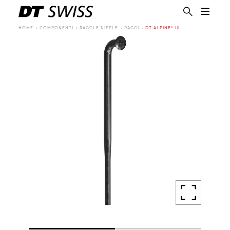
HOME
COMPONENTI
RAGGI E NIPPLE
RAGGI
DT ALPINE® III
IT