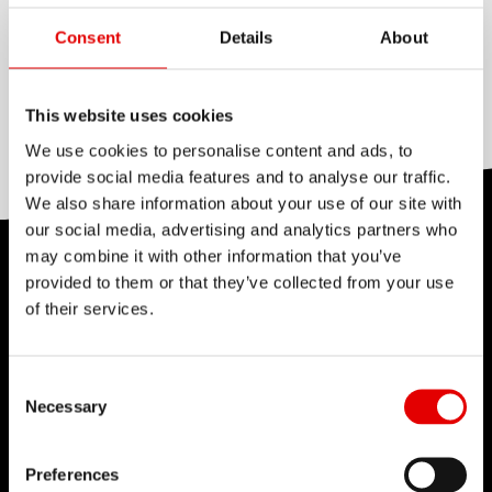
LAMINATO
adatto alle coppie elevate delle e-bike ad alte
None
Consent
Details
About
prestazioni o dei tandem. Peso: 418 g per 64
raggi di 264 mm di lunghezza.
DIMINUZIONE
Triple butted
This website uses cookies
We use cookies to personalise content and ads, to
provide social media features and to analyse our traffic.
We also share information about your use of our site with
our social media, advertising and analytics partners who
may combine it with other information that you’ve
TECNOLOGIE
provided to them or that they’ve collected from your use
of their services.
Crediamo nell'Arte dell'Ingegneria e nella
continua ricerca delle soluzioni più sofisticate
durante lo sviluppo dei prodotti. Innovazione
Consent Selection
Necessary
continua e ricerca della perfezione: è questa
l'idea che sta alla base del lavoro dei tecnici e
Preferences
degli ingegneri di DT Swiss.