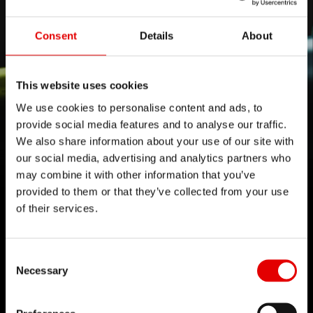
Consent
Details
About
This website uses cookies
We use cookies to personalise content and ads, to
provide social media features and to analyse our traffic.
DARE TO DAZZLE
We also share information about your use of our site with
our social media, advertising and analytics partners who
Nuovi mozzi in edizione limitata 350 DEG e cerchi
may combine it with other information that you’ve
da MTB PURE Carbon
provided to them or that they’ve collected from your use
of their services.
Ulteriori informazioni
Consent Selection
Necessary