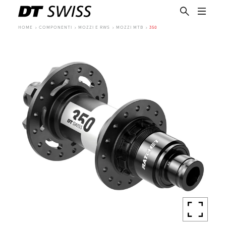
HOME
COMPONENTI
MOZZI E RWS
MOZZI MTB
350
IT