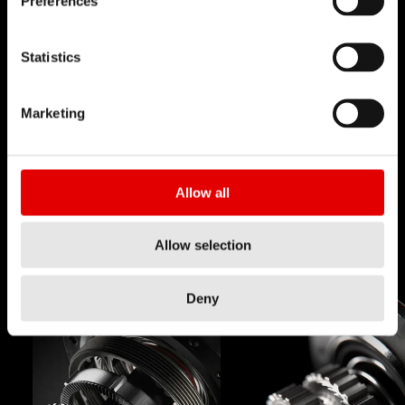
Preferences
TECNOLOGIE
Statistics
Crediamo nell'Arte dell'Ingegneria e nella
continua ricerca delle soluzioni più sofisticate
Marketing
durante lo sviluppo dei prodotti. Innovazione
continua e ricerca della perfezione: è questa
Allow all
l'idea che sta alla base del lavoro dei tecnici e
degli ingegneri di DT Swiss.
Allow selection
Deny