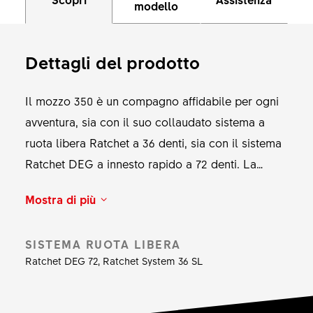
modello
Dettagli del prodotto
Il mozzo 350 è un compagno affidabile per ogni
avventura, sia con il suo collaudato sistema a
ruota libera Ratchet a 36 denti, sia con il sistema
Ratchet DEG a innesto rapido a 72 denti. La
struttura semplice ma sofisticata del mozzo
Mostra di più
riduce il peso e offre prestazioni eccezionali. In
più, oltre a consentire ai ciclisti di eseguire la
SISTEMA RUOTA LIBERA
manutenzione del proprio sistema ruota libera
Ratchet DEG 72, Ratchet System 36 SL
senza attrezzi speciali, rende possibile la
conversione ai diversi standard. Con il 350, DT
Swiss ha voluto creare un mozzo capace di