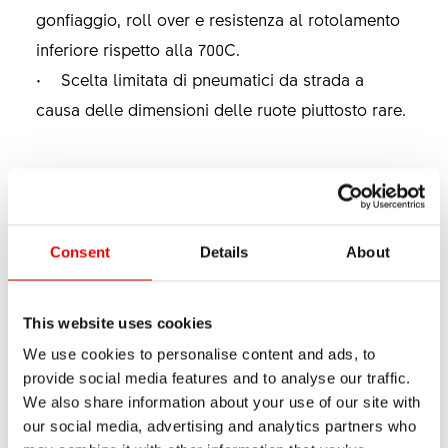
gonfiaggio, roll over e resistenza al rotolamento
inferiore rispetto alla 700C.
• Scelta limitata di pneumatici da strada a
causa delle dimensioni delle ruote piuttosto rare.
RUOTA 700C
Consent
Details
About
Applicazione:
This website uses cookies
• Ideale per le competizioni su strade asfaltate
We use cookies to personalise content and ads, to
• Ideale per le competizioni su strade sterrate
provide social media features and to analyse our traffic.
(ghiaia)
We also share information about your use of our site with
our social media, advertising and analytics partners who