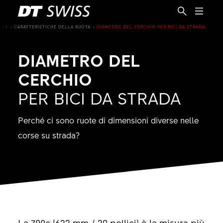
NZA
CARATTERISTICHE DELLA RUOTA
DIAMETRO DEL CERCHIO PER BICI DA STRADA
DIAMETRO DEL
CERCHIO
PER BICI DA STRADA
Perché ci sono ruote di dimensioni diverse nelle
corse su strada?
IT
La 700c (622 mm / 29 pollici) è la misura più