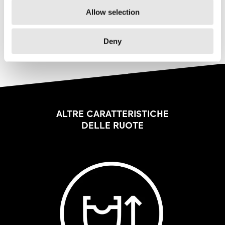
Allow selection
più lunghi e della maggiore quantità di materiale
del cerchio.
Deny
ALTRE
CARATTERISTICHE
DELLE RUOTE