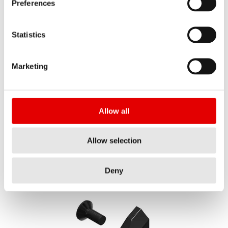
Preferences
Statistics
F 132 ONE Autocollant-set fourche CANYON 28"
Marketing
Vinyl KIT
NUMÉRO D'ARTICLE
FXS10065899C
Allow all
DÉSIGNATION
Allow selection
Tout afficher
F132 ONE DEC FORK CAN 28 VI KIT
Deny
QUANTITÉ
1 PC