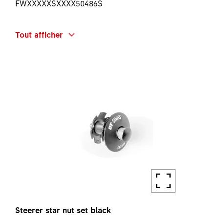
FWXXXXXSXXXX50486S
DÉSIGNATION
Tout afficher
F132 ONE BP ADAPTER KIT
QUANTITÉ
1 PC
Steerer star nut set black