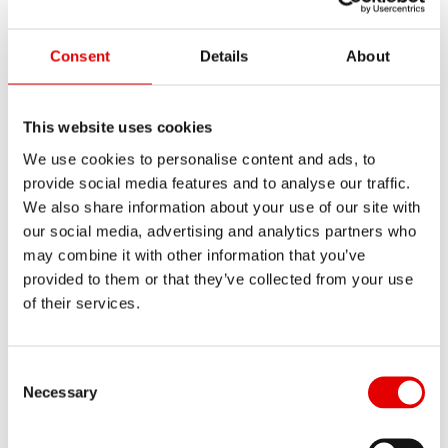
Consent
Details
About
Joint principal kit Ø32 SKF
NUMÉRO D'ARTICLE
This website uses cookies
FWKXXXXXXXXX46388S
We use cookies to personalise content and ads, to
provide social media features and to analyse our traffic.
DÉSIGNATION
Tout afficher
We also share information about your use of our site with
WIPER SEAL KIT Ø32 SKF
our social media, advertising and analytics partners who
may combine it with other information that you’ve
QUANTITÉ
provided to them or that they’ve collected from your use
1 PC
of their services.
Consent Selection
Necessary