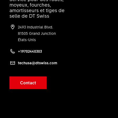
QUANTITÉ
moyeux, fourches,
amortisseurs et tiges de
1 PC
selle de DT Swiss
2493 Industrial Blvd.
81505 Grand Junction
États-Unis
+19702440303
techusa@dtswiss.com
Contact