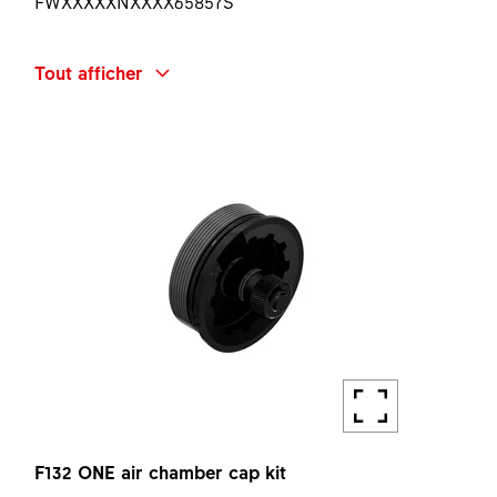
FWXXXXXNXXXX65857S
DÉSIGNATION
Tout afficher
F132 ONE SPRING UNIT Ø32 40 KIT
QUANTITÉ
1 PC
F132 ONE air chamber cap kit