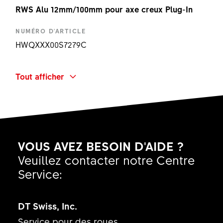
RWS Alu 12mm/100mm pour axe creux Plug-In
NUMÉRO D'ARTICLE
HWQXXX00S7279C
DOMAINE D'UTILISATION ET TYPE
Tout afficher
Plug In RWS MTB - Rod only
TYPE DE PRODUIT
-
ENTRAXE
VOUS AVEZ BESOIN D'AIDE ?
100 mm
Veuillez contacter notre Centre
MATÉRIAUX DU LEVIER
Service:
None
DÉSIGNATION
DT Swiss, Inc.
RWS 10 ALU Ø12X138.7/M12X1.00X11 PI RO
Service pour des roues,