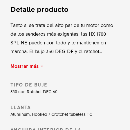
Detalle producto
Tanto si se trata del alto par de tu motor como
de los senderos más exigentes, las HX 1700
SPLINE pueden con todo y te mantienen en
marcha. El buje 350 DEG DF y el ratchet
específico híbrido de 60 dientes proporcionan
Mostrar más
una reacción rápida para acelerar con
inmediatez, garantizando al mismo tiempo la
TIPO DE BUJE
durabilidad. Radiado con radios DT Hybrid II
350 con Ratchet DEG 60
específicos, este juego de ruedas no cede ante el
alto par combinado del ciclista y del motor. Las
LLANTA
llantas de aluminio asimétricas y resistentes te
Aluminum, Hooked / Crotchet tubeless TC
permitirán ampliar tus aventuras, así que… ¡a
rodar!
ANCHURA INTERIOR DE LA