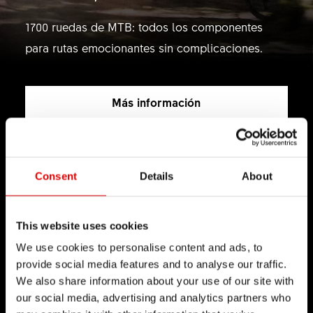
1700 ruedas de MTB: todos los componentes
para rutas emocionantes sin complicaciones.
Más información
Consent
Details
About
TECNOLOGÍA
This website uses cookies
Creemos en el arte de la ingeniería y
We use cookies to personalise content and ads, to
perseguimos la perfección en el desarrollo de
provide social media features and to analyse our traffic.
nuevos productos. Nuestro principio rector es
We also share information about your use of our site with
our social media, advertising and analytics partners who
llevar los límites de la tecnología cada vez más