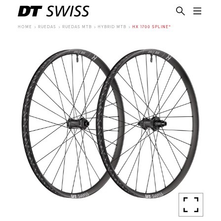
HOME
RUEDAS
RUEDAS MTB
HYBRID MTB
HX 1700 SPLINE®
ES