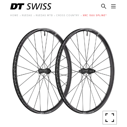
HOME
RUEDAS
RUEDAS MTB
CROSS COUNTRY
XRC 1500 SPLINE®
ES