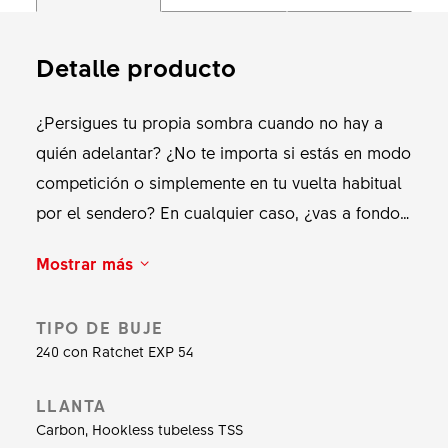
Detalle producto
¿Persigues tu propia sombra cuando no hay a
quién adelantar? ¿No te importa si estás en modo
competición o simplemente en tu vuelta habitual
por el sendero? En cualquier caso, ¿vas a fondo
durante toda la salida? Entonces el XRC 1500
Mostrar más
SPLINE es el juego de ruedas para ti. Construido
con llantas ligeras de PURE carbon, este juego
TIPO DE BUJE
de ruedas nacido para la velocidad ofrece una
240 con Ratchet EXP 54
aceleración explosiva y un manejo
extremadamente preciso. Los radios DT
LLANTA
complite, combinados con un elegante buje 240
Carbon, Hookless tubeless TSS