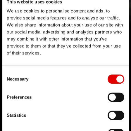
This website uses cookies
Siente la vivacidad con nuestra nueva serie 1500.
We use cookies to personalise content and ads, to
provide social media features and to analyse our traffic.
We also share information about your use of our site with
Más información
our social media, advertising and analytics partners who
may combine it with other information that you’ve
provided to them or that they’ve collected from your use
of their services.
Consent Selection
TECNOLOGÍA
Necessary
Creemos en el arte de la ingeniería y
perseguimos la perfección en el desarrollo de
Preferences
nuevos productos.
Nuestro principio rector es llevar los límites de la
Statistics
tecnología cada vez más lejos