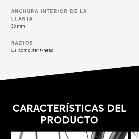
EXP, convierten tu potencia de pedaleo en
velocidad en línea recta. Solo lánzate y la forma
ANCHURA INTERIOR DE LA
LLANTA
seguirá tu flow.
30 mm
RADIOS
DT complite® t-head
CARACTERÍSTICAS DEL
PRODUCTO