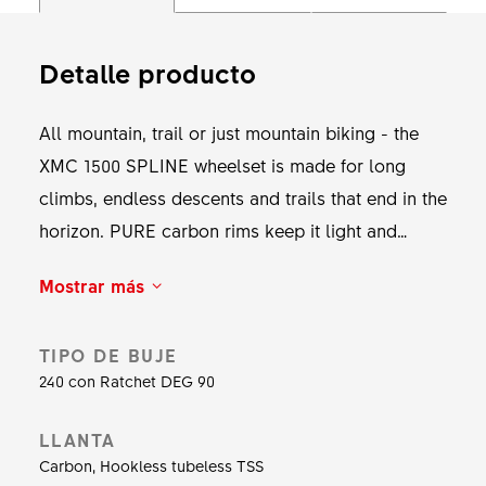
Detalle producto
All mountain, trail or just mountain biking - the
XMC 1500 SPLINE wheelset is made for long
climbs, endless descents and trails that end in the
horizon. PURE carbon rims keep it light and
tough, DT complite spokes keep it straight and
Mostrar más
smooth, and the 240 DEG ensures it rolls and
holds in all conditions. Whether shredding
TIPO DE BUJE
through singletrack or heading into the unknown,
240 con Ratchet DEG 90
this wheelset delivers the pop and control to
make every ride unforgettable. Get out there and
LLANTA
the form will follow the flow.
Carbon, Hookless tubeless TSS