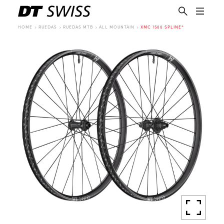
HOME
RUEDAS
RUEDAS MTB
ALL MOUNTAIN
XMC 1500 SPLINE®
ES