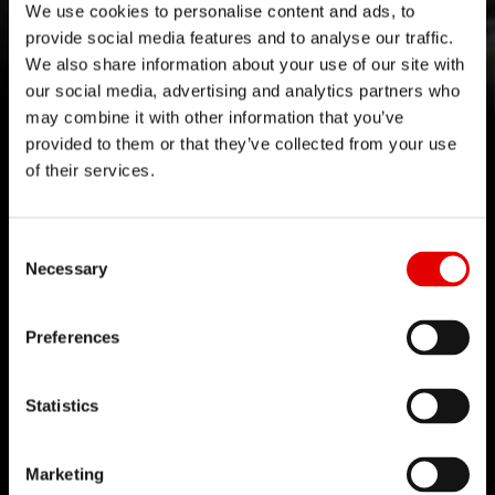
FORM FOLLOWS THE FLOW
We use cookies to personalise content and ads, to
provide social media features and to analyse our traffic.
Siente la vivacidad con nuestra nueva serie 1500.
We also share information about your use of our site with
our social media, advertising and analytics partners who
may combine it with other information that you’ve
Más información
provided to them or that they’ve collected from your use
of their services.
Consent Selection
Necessary
TECNOLOGÍA
Preferences
Creemos en el arte de la ingeniería y
perseguimos la perfección en el desarrollo de
Statistics
nuevos productos. Nuestro principio rector es
llevar los límites de la tecnología cada vez más
Marketing
lejos.