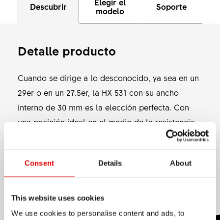
Elegir el
Descubrir
Soporte
modelo
Detalle producto
Cuando se dirige a lo desconocido, ya sea en un
29er o en un 27.5er, la HX 531 con su ancho
interno de 30 mm es la elección perfecta. Con
una posición ideal en el medio de la resistencia,
su peso y su rango de ancho, funciona con
Mostrar más
muchos tamaños de neumáticos y es la elección
Consent
Details
About
ideal para todos los eMTB para ser montados en
MATERIAL
los terreno de MTB adecuados.
ALUMINIUM
This website uses cookies
We use cookies to personalise content and ads, to