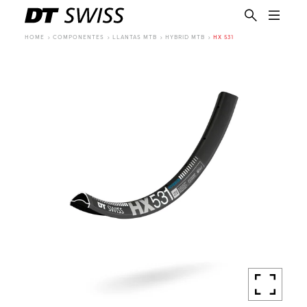
HOME
COMPONENTES
LLANTAS MTB
HYBRID MTB
HX 531
ES