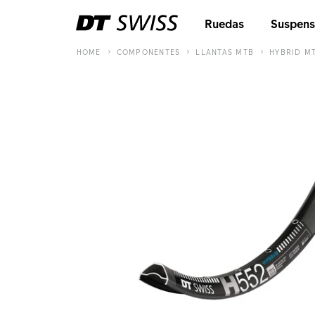
Ruedas
Suspens
HOME
COMPONENTES
LLANTAS MTB
HYBRID M