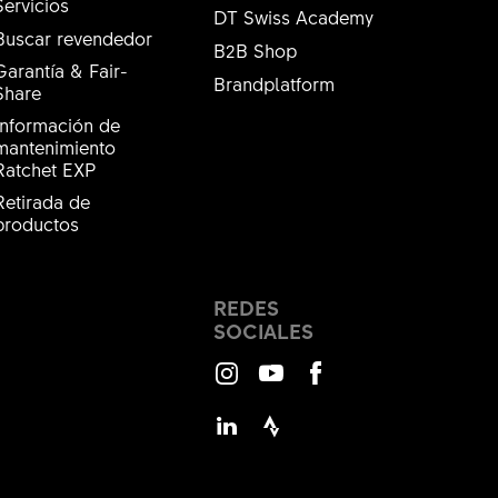
Servicios
DT Swiss Academy
Buscar revendedor
B2B Shop
Garantía & Fair-
Brandplatform
Share
Información de
mantenimiento
Ratchet EXP
Retirada de
productos
REDES
SOCIALES
Instagram
Youtube
Facebook
LinkedIn
Strava