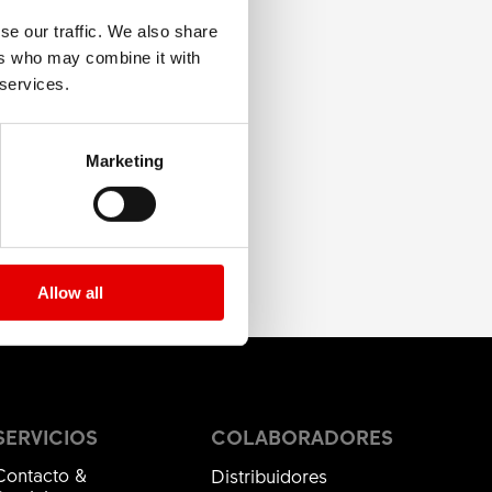
se our traffic. We also share
ers who may combine it with
 services.
Marketing
Allow all
SERVICIOS
COLABORADORES
Contacto &
Distribuidores