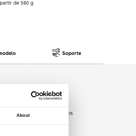
partir de 580 g
 modelo
Soporte
legir libremente el ancho de los
About
gará sus baterías.