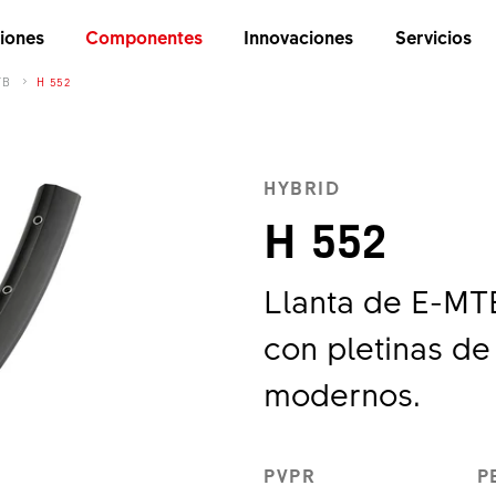
iones
Componentes
Innovaciones
Servicios
TB
H 552
HYBRID
H 552
Llanta de E-MT
con pletinas de
modernos.
PVPR
P