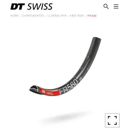
HOME
COMPONENTES
LLANTAS MTB
FREE RIDE
FR 560
ES