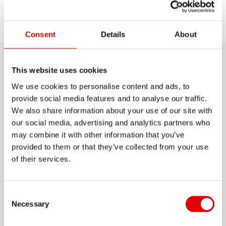
Elegir el
Descubrir
Soporte
modelo
Consent
Details
About
Detalle producto
This website uses cookies
We use cookies to personalise content and ads, to
La FR560 ha sido construida para resistir a las
provide social media features and to analyse our traffic.
We also share information about your use of our site with
rocas más brutales, caminos llenos de raíces y
our social media, advertising and analytics partners who
aterrizajes difíciles. Basado sobre un prototipo
may combine it with other information that you’ve
probado en los campeonatos del mundo, el
provided to them or that they’ve collected from your use
producto final esta listo para ser probado por ti.
of their services.
Mostrar más
Disponible en el diámetro clásico de 26" y
tambien en 27,5" y 29". El ancho interior de 30mm
Consent Selection
MATERIAL
ofrece al neumático el apoyo necesario para
Necessary
ALUMINIUM
pasar por las curvas a todo gas.