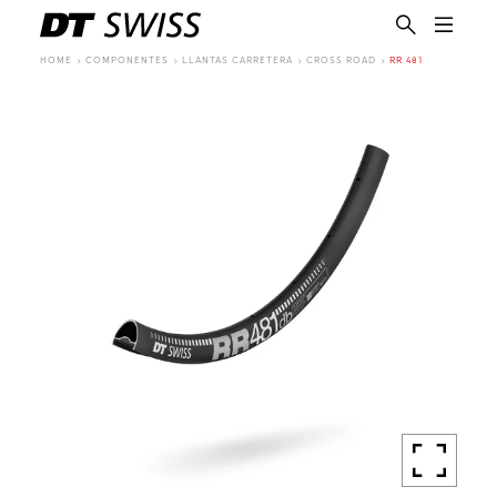
HOME
COMPONENTES
LLANTAS CARRETERA
CROSS ROAD
RR 481
ES