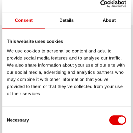
Elegir el
Descubrir
Soporte
modelo
Consent
Details
About
Detalle producto
This website uses cookies
We use cookies to personalise content and ads, to
Está en la búsqueda de un par de llantas para
provide social media features and to analyse our traffic.
We also share information about your use of our site with
rodar por malas carreteras? Entonces, las RR481
our social media, advertising and analytics partners who
pueden ser la opción perfecta para usted. Con un
may combine it with other information that you’ve
ancho interior de 22 mm y un peso del sistema
provided to them or that they’ve collected from your use
aprobado de hasta 130 kg, esta llanta
of their services.
Mostrar más
extremadamente duradera está hecha para andar
por todos los terrenos. Ya sea que las monte en
Consent Selection
MATERIAL
su bicicleta Cyclcross, en la de Gravel o en su
Necessary
ALUMINIUM
próximo viaje en bicicleta, las RR 481 no lo