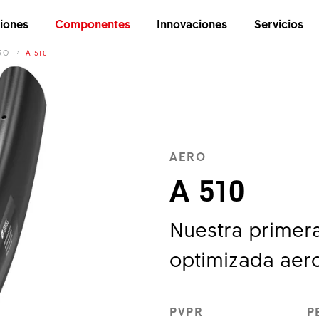
iones
Componentes
Innovaciones
Servicios
RO
A 510
AERO
A 510
Nuestra primera
optimizada aer
PVPR
P