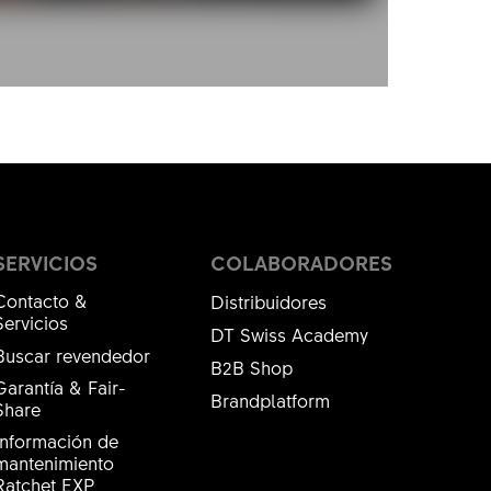
SERVICIOS
COLABORADORES
Contacto &
Distribuidores
Servicios
DT Swiss Academy
Buscar revendedor
B2B Shop
Garantía & Fair-
Brandplatform
Share
Información de
mantenimiento
Ratchet EXP