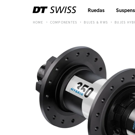
Ruedas
Suspens
HOME
COMPONENTES
BUJES & RWS
BUJES HYB