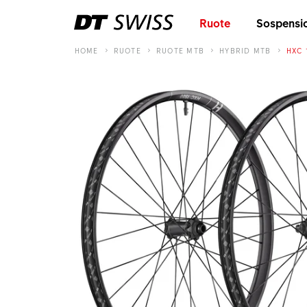
Ruote
Sospensi
HOME
RUOTE
RUOTE MTB
HYBRID MTB
HXC 