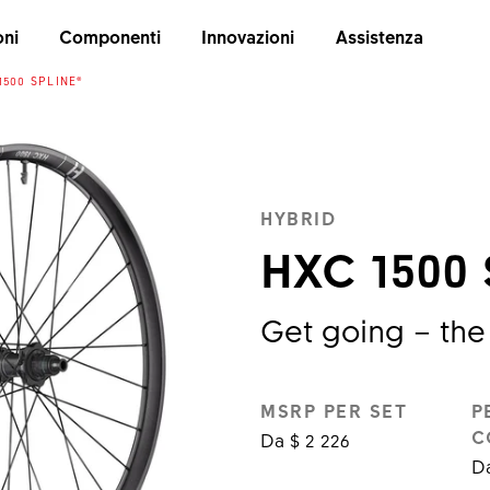
oni
Componenti
Innovazioni
Assistenza
1500 SPLINE®
HYBRID
HXC 1500 
Get going – the
MSRP PER SET
P
C
Da $ 2 226
Da