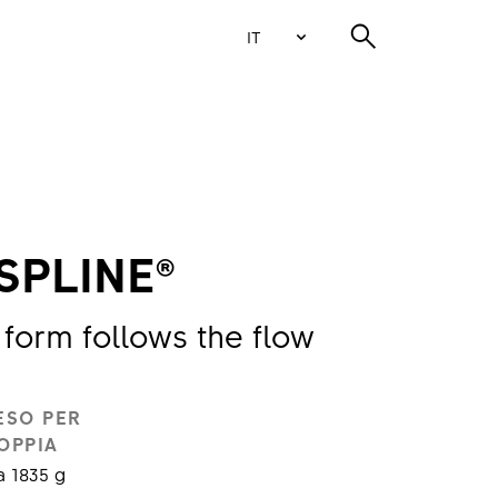
IT
SPLINE®
 form follows the flow
ESO PER
OPPIA
 1835 g