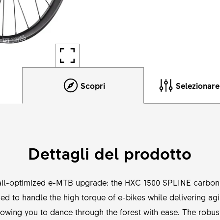
Scopri
Selezionar
Dettagli del prodotto
rail-optimized e-MTB upgrade: the HXC 1500 SPLINE carbon 
ed to handle the high torque of e-bikes while delivering ag
llowing you to dance through the forest with ease. The rob