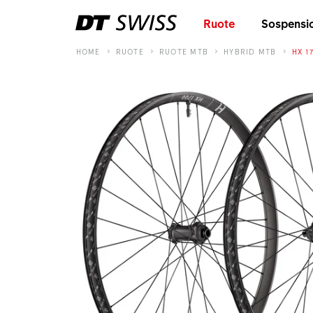
Ruote
Sospensi
HOME
RUOTE
RUOTE MTB
HYBRID MTB
HX 1