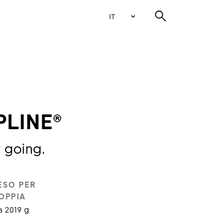
IT
PLINE®
t going.
ESO PER
OPPIA
 2019 g