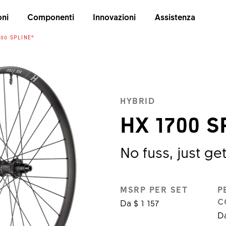
oni
Componenti
Innovazioni
Assistenza
700 SPLINE®
HYBRID
HX 1700 S
No fuss, just ge
MSRP PER SET
P
C
Da $ 1 157
Da