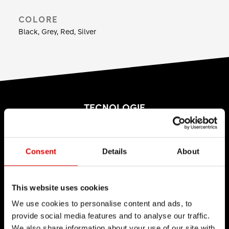
nipple in ottone sono consigliati per l'uso sulle e-
COLORE
bike. Peso: a partire da 26 g per 64 nipple.
Black, Grey, Red, Silver
TECNOLOGIE
Crediamo nell'Arte dell'Ingegneria e nella
continua ricerca delle soluzioni più sofisticate
Consent
Details
About
durante lo sviluppo dei prodotti. Innovazione
continua e ricerca della perfezione: è questa
l'idea che sta alla base del lavoro dei tecnici e
This website uses cookies
degli ingegneri di DT Swiss.
We use cookies to personalise content and ads, to
provide social media features and to analyse our traffic.
We also share information about your use of our site with