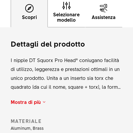
Selezionare
Scopri
Assistenza
modello
Dettagli del prodotto
I nipple DT Squorx Pro Head® coniugano facilità
di utilizzo, leggerezza e prestazioni ottimali in un
unico prodotto. Unita a un inserto sia torx che
quadrato (da cui il nome, square + torx), la forma
della testa dei DT Pro Head facilita notevolmente
Mostra di più
il montaggio della ruota. La superficie di contatto
sferica consente un allineamento perfetto tra
MATERIALE
nipple e raggio. Disponibile con o senza il
Aluminum, Brass
sistema frenafiletti DT Pro Lock integrato. Tutti i