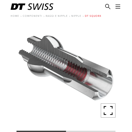
HOME
COMPONENTI
RAGGI E NIPPLE
NIPPLE
DT SQUORX
IT