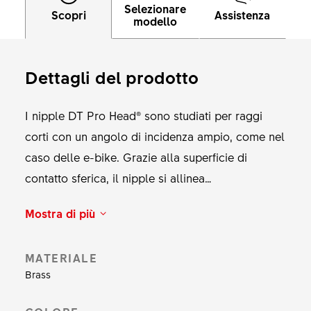
Selezionare
Scopri
Assistenza
modello
Dettagli del prodotto
I nipple DT Pro Head® sono studiati per raggi
corti con un angolo di incidenza ampio, come nel
caso delle e-bike. Grazie alla superficie di
contatto sferica, il nipple si allinea
automaticamente con l'angolo del raggio,
Mostra di più
consentendo una trasmissione uniforme
dell'energia. La speciale forma della testa evita
MATERIALE
che il nipple si inclini nella base del cerchio, il
Brass
che rappresenta un grande vantaggio ai fini del
montaggio della ruota. Disponibili con o senza il