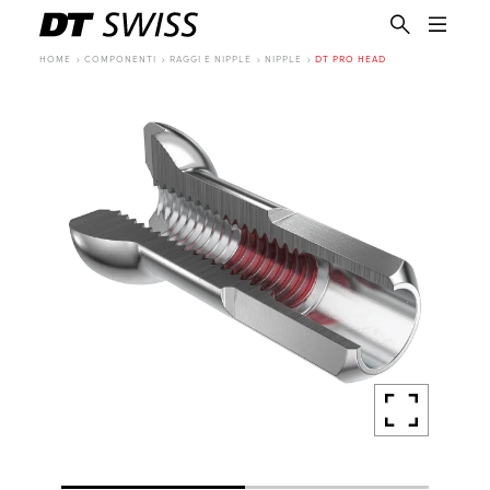
HOME
COMPONENTI
RAGGI E NIPPLE
NIPPLE
DT PRO HEAD
IT