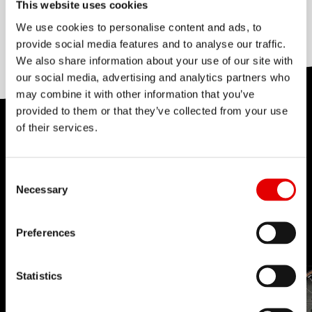
This website uses cookies
MATERIALE
forma rinforzata consente inoltre di sostenere
We use cookies to personalise content and ads, to
ALUMINIUM
pesi del sistema fino a 180 kg. Quindi, che tu stia
provide social media features and to analyse our traffic.
portando i tuoi figli a scuola o facendo la spesa,
We also share information about your use of our site with
our social media, advertising and analytics partners who
avrai la sicurezza di un cerchio costruito per
may combine it with other information that you’ve
durare!
provided to them or that they’ve collected from your use
of their services.
Consent Selection
Necessary
Preferences
Statistics