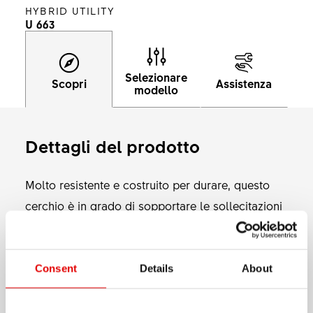
HYBRID UTILITY
U 663
Selezionare
Scopri
Assistenza
modello
Dettagli del prodotto
Molto resistente e costruito per durare, questo
cerchio è in grado di sopportare le sollecitazioni
più impegnative delle City Bike elettriche, dotate
batterie che consentono di percorrere distanze
più lunghe. Disponibile in quattro misure: 20", 26",
Consent
Details
About
Mostra di più
27,5" 29", si adatta alle esigenze delle morderne
biciclette Urban in svariate configurazioni. La