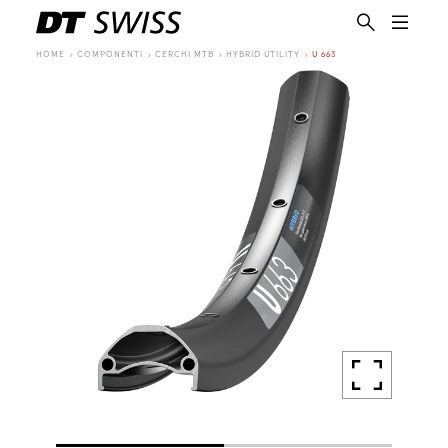
HOME
COMPONENTI
CERCHI MTB
HYBRID UTILITY
U 663
IT