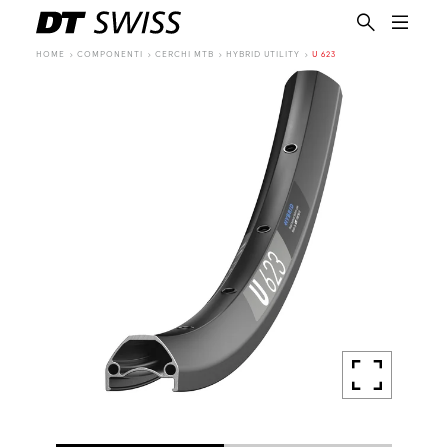
HOME
COMPONENTI
CERCHI MTB
HYBRID UTILITY
U 623
IT