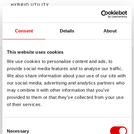
HYBRID UTILITY
U 623
Consent
Details
About
Selezionare
Scopri
Assistenza
modello
This website uses cookies
Dettagli del prodotto
We use cookies to personalise content and ads, to
provide social media features and to analyse our traffic.
We also share information about your use of our site with
Costruito per resistere ai pesi più importanti delle
our social media, advertising and analytics partners who
bici da e-touring, l'U 623 ha una resistenza
may combine it with other information that you’ve
superiore grazie a una più ampia sezione
provided to them or that they’ve collected from your use
of their services.
trasversale del cerchio. Ciò garantisce
un'affidabilità costante su una varietà di terreni
Mostra di più
con un peso massimo del sistema di 180 kg. Che
Consent Selection
Necessary
sia in città o nei boschi, questo cerchio da 29" è