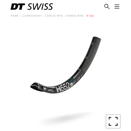
HOME
COMPONENTI
CERCHI MTB
HYBRID MTB
H 552
IT