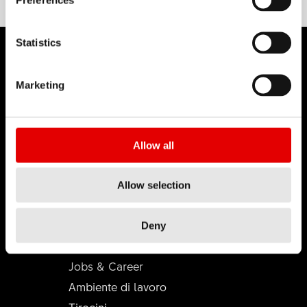
Statistics
Marketing
DT SWISS
Chi siamo
Allow all
DT Swiss Global
Missione
Allow selection
Contraffazione
Deny
CARRIERA
Jobs & Career
Ambiente di lavoro