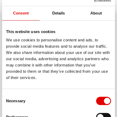
Selezionare
Scopri
Assistenza
modello
Consent
Details
About
Dettagli del prodotto
This website uses cookies
We use cookies to personalise content and ads, to
Bestia all-terrain per il rider attento al budget,
provide social media features and to analyse our traffic.
con la sua larghezza interna di 30 mm l'H 552
We also share information about your use of our site with
consente di scegliere liberamente le larghezze
our social media, advertising and analytics partners who
degli pneumatici e offre l'affidabilità firmata DT
may combine it with other information that you’ve
provided to them or that they’ve collected from your use
Swiss a un prezzo che ti farà davvero felice.
of their services.
Mostra di più
MATERIALE
Consent Selection
Necessary
ALUMINIUM
Preferences