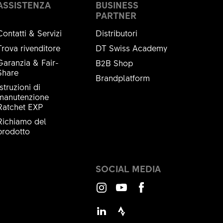
ASSISTENZA
BUSINESS
PARTNER
Contatti & Servizi
Distributori
Trova rivenditore
DT Swiss Academy
Garanzia & Fair-
B2B Shop
Share
Brandplatform
Istruzioni di
manutenzione
Ratchet EXP
Richiamo del
prodotto
SOCIAL MEDIA
Instagram
Youtube
Facebook