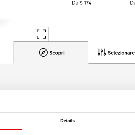
Da $ 174
Da
Scopri
Selezionar
Dettagli del prodotto
r resistere al più impegnativo dei rock garden, alle radici più
dimostrato di essere all'altezza del Campionato del Mondo e
Details
oi. Disponibile come ruota classica da 26", 27,5" e da 29".