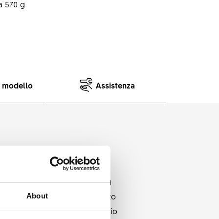
 570 g
e modello
Assistenza
 insidiose e agli atterraggi più
 il prodotto finale è ora pronto
About
 La larghezza interna del cerchio