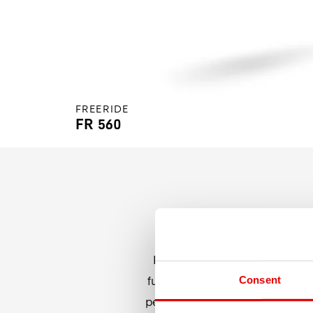
FREERIDE
FR 560
Il FR 560 è stato realizzato pe
funamboleschi. Il prototipo ha 
Consent
per essere maltrattato quanto vu