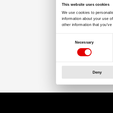
di 30 mm offre agli pneumatic
This website uses cookies
We use cookies to personalis
information about your use of
other information that you’ve
Consent Selection
Necessary
Deny