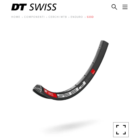
HOME
COMPONENTI
CERCHI MTB
ENDURO
533D
IT