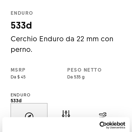
ENDURO
533d
Cerchio Enduro da 22 mm con
perno.
MSRP
PESO NETTO
Da $ 45
Da 535 g
ENDURO
533d
Selezionare
Scopri
Assistenza
modello