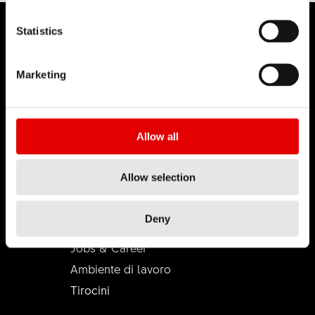
Statistics
Marketing
DT SWISS
Chi siamo
DT Swiss Global
Allow all
Missione
Contraffazione
Allow selection
Deny
CARRIERA
Jobs & Career
Ambiente di lavoro
Tirocini