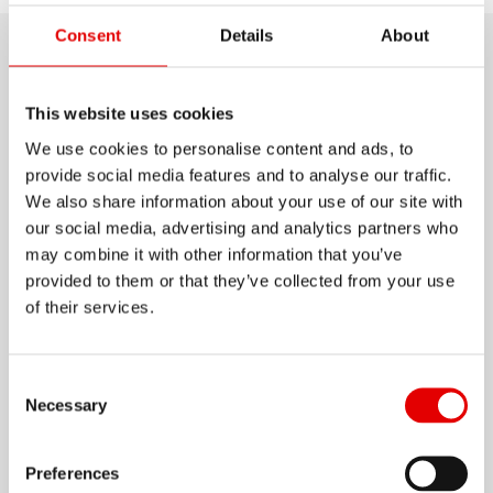
Consent
Details
About
Dettagli del prodotto
This website uses cookies
Lascia che i tuoi muscoli lavorino in salita e
We use cookies to personalise content and ads, to
passa alla modalità di attacco nelle discese.
provide social media features and to analyse our traffic.
Questo è esattamente ciò per cui sono fatti i
We also share information about your use of our site with
our social media, advertising and analytics partners who
cerchi DT Swiss Enduro. Ogni cerchio è un pezzo
may combine it with other information that you’ve
di ingegneria di alta precisione e, grazie alla lega
provided to them or that they’ve collected from your use
Mostra di più
di alluminio estremamente resistente, il 533d può
of their services.
affrontare i percorsi più impegnativi.
MATERIALE
Consent Selection
ALUMINIUM
Necessary
Preferences