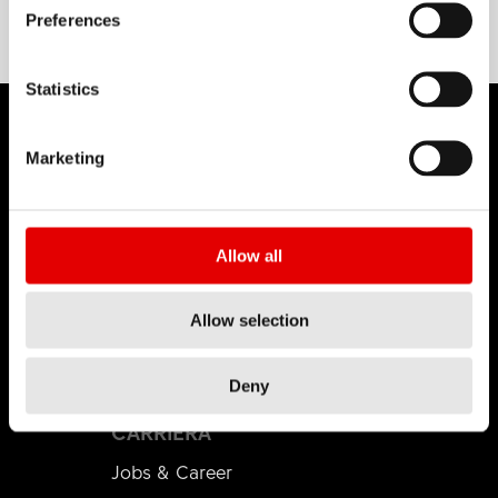
Preferences
Statistics
Marketing
DT SWISS
Allow all
Chi siamo
DT Swiss Global
Allow selection
Missione
Contraffazione
Deny
CARRIERA
Jobs & Career