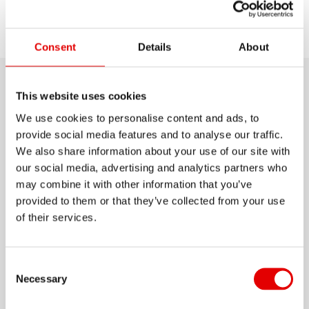
Selezionare
Scopri
Assistenza
modello
Consent
Details
About
Dettagli del prodotto
This website uses cookies
We use cookies to personalise content and ads, to
Derivato dai nostri cerchi Enduro di grande
provide social media features and to analyse our traffic.
We also share information about your use of our site with
successo che hanno trionfato a livello mondiale
our social media, advertising and analytics partners who
con i ciclisti più veloci del mondo, l'M 462
may combine it with other information that you’ve
racchiude quella tecnologia in un pacchetto
provided to them or that they’ve collected from your use
leggermente slim per l'uso All Mountain, pur
of their services.
Mostra di più
rimanendo conveniente grazie alla giuntura
innestata.
Consent Selection
MATERIALE
Necessary
ALUMINIUM