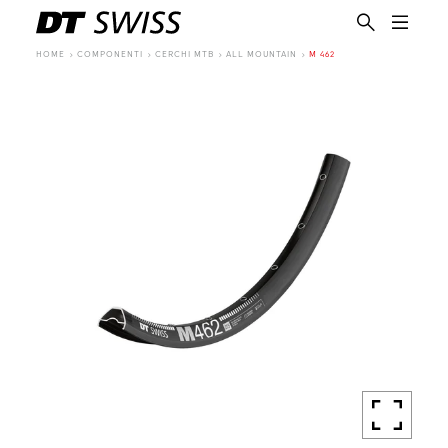
HOME
COMPONENTI
CERCHI MTB
ALL MOUNTAIN
M 462
IT