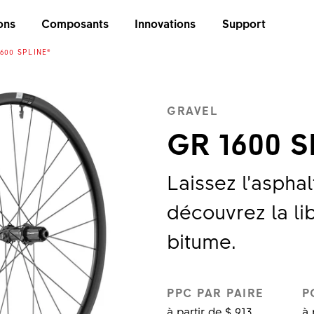
ons
Composants
Innovations
Support
600 SPLINE®
GRAVEL
GR 1600 S
Laissez l’asphal
découvrez la li
bitume.
PPC PAR PAIRE
P
à partir de $ 913
à 