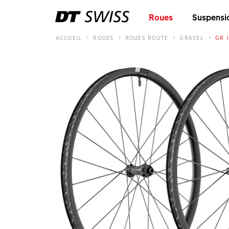
Roues
Suspensi
ACCUEIL
ROUES
ROUES ROUTE
GRAVEL
GR 1