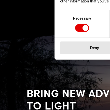
other information that you’ve
Consent Selection
Necessary
Deny
BRING NEW AD
TO LIGHT