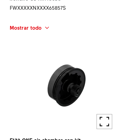
FWXXXXXNXXXX65857S
NOMBRE ABREVIADO
Mostrar todo
F132 ONE SPRING UNIT Ø32 40 KIT
CANTIDAD
1 UN