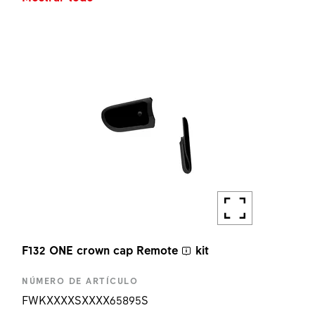
F132 ONE LOCKOUT KIT
CANTIDAD
1 UN
F132 ONE crown cap
Remote
kit
NÚMERO DE ARTÍCULO
FWKXXXXSXXXX65895S