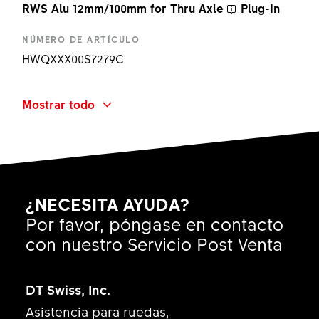
RWS Alu 12mm/100mm for
Thru Axle
Plug-In
NÚMERO DE ARTÍCULO
HWQXXX00S7279C
RANGO DE USO Y TIPO
Mostrar todo
Plug In RWS MTB - Rod only
TIPO DE PRODUCTO
-
ANCHURA DE LA INSTALACIÓN
¿NECESITA AYUDA?
100 mm
Por favor, póngase en contacto
MATERIAL DE LA PALANCA
con nuestro Servicio Post Venta
None
NOMBRE ABREVIADO
DT Swiss, Inc.
RWS 10 ALU Ø12X138.7/M12X1.00X11 PI RO
Asistencia para ruedas,