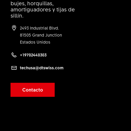
CANTIDAD
bujes, horquillas,
amortiguadores y tijas de
1 UN
sillín.
2493 Industrial Blvd.
81505 Grand Junction
Estados Unidos
+19702440303
techusa@dtswiss.com
Contacto