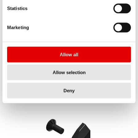
Statistics
Marketing
F 132 ONE decal set fork CANYON 28" Vinyl KIT
Allow all
NÚMERO DE ARTÍCULO
FXS10065899C
Allow selection
NOMBRE ABREVIADO
Mostrar todo
F132 ONE DEC FORK CAN 28 VI KIT
Deny
CANTIDAD
1 UN