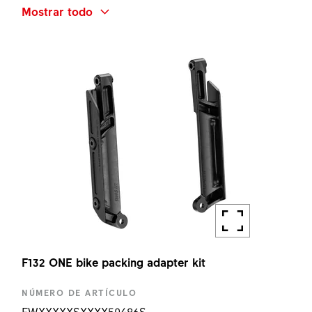
NOMBRE ABREVIADO
Mostrar todo
F132 ONE TURN STOPPER RING H9MM KIT
CANTIDAD
1 UN
F132 ONE bike packing adapter kit
NÚMERO DE ARTÍCULO
FWXXXXXSXXXX50486S