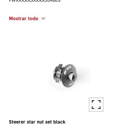
NOMBRE ABREVIADO
Mostrar todo
F132 ONE BP ADAPTER KIT
CANTIDAD
1 UN
Steerer star nut set black