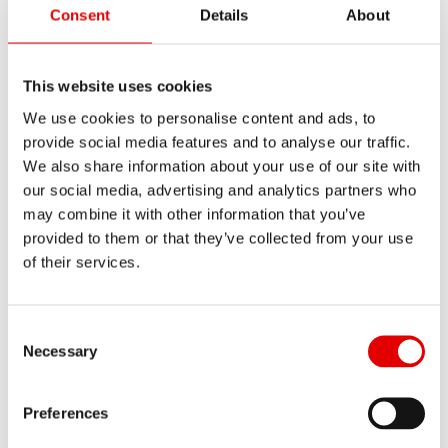
Consent
Details
About
This website uses cookies
Wiper seal kit Ø32 SKF
We use cookies to personalise content and ads, to
NÚMERO DE ARTÍCULO
provide social media features and to analyse our traffic.
FWKXXXXXXXXX46388S
We also share information about your use of our site with
our social media, advertising and analytics partners who
may combine it with other information that you’ve
NOMBRE ABREVIADO
Mostrar todo
provided to them or that they’ve collected from your use
WIPER SEAL KIT Ø32 SKF
of their services.
CANTIDAD
1 UN
Consent Selection
Necessary
Preferences