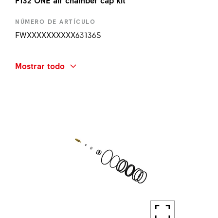
F132 ONE air chamber cap kit
NÚMERO DE ARTÍCULO
FWXXXXXXXXXX63136S
NOMBRE ABREVIADO
Mostrar todo
F132 ONE AIR CHAMBER CAP KIT
CANTIDAD
1 UN