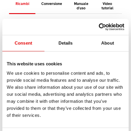
Ricambi
Conversione
Manuale
Video
As
d'uso
tutorial
Ricambi per Front wheel 350 DBCL for thru axle
12mm
Consent
Details
About
In questa panoramica trovate tutti i ricambi per
questo prodotto.
Se vuoi comprare un pezzo di ricambi dal tuo
This website uses cookies
rivenditore, basta indicare il numero del materiale.
We use cookies to personalise content and ads, to
provide social media features and to analyse our traffic.
Trova rivenditore
We also share information about your use of our site with
our social media, advertising and analytics partners who
Kit componenti
may combine it with other information that you’ve
provided to them or that they’ve collected from your use
Mozzo
of their services.