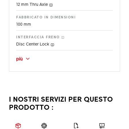
12 mm
Thru Axle
FABBRICATO IN DIMENSIONI
100 mm
INTERFACCIA FRENO
Disc
Center Lock
CORPO RUOTA LIBERA
più
-
SISTEMA RUOTA LIBERA
-
I NOSTRI SERVIZI PER QUESTO
NUMERO DI FORI
28
PRODOTTO :
COLORE
Black