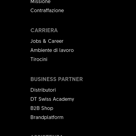
Missione
Contraffazione
DESIGNAZIONE
Mostrar todo
SPACER Ø15MM x 57.2MM
CARRIERA
QUANTITÀ
1 PZ
Jobs & Career
Ambiente di lavoro
Tirocini
BUSINESS PARTNER
Distributori
DT Swiss Academy
B2B Shop
Brandplatform