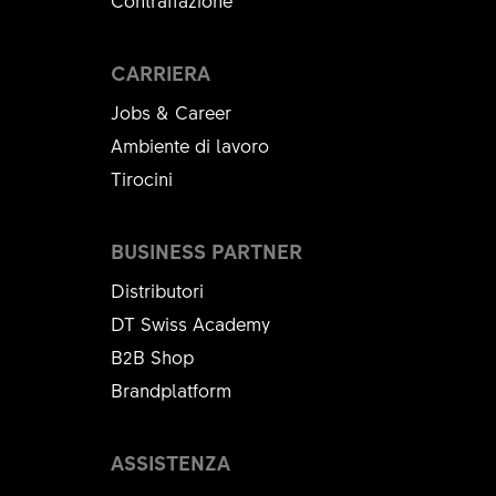
Contraffazione
QUANTITÀ
1 PZ
CARRIERA
Jobs & Career
Ambiente di lavoro
Tirocini
BUSINESS PARTNER
Distributori
DT Swiss Academy
B2B Shop
F 232 ONE and F 535 ONE Brake hose clamp kit
Brandplatform
ASM
CODICE PRODOTTO
ASSISTENZA
FWXXXXXXXXXX18174S