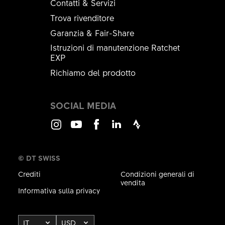
Contatti & Servizi
DESIGNAZIONE
Trova rivenditore
Mostrar todo
BRAKE HOSE CLAMP KIT ASM
Garanzia & Fair-Share
QUANTITÀ
Istruzioni di manutenzione Ratchet
EXP
1 PZ
Richiamo del prodotto
SOCIAL MEDIA
Instagram
Youtube
Facebook
LinkedIn
Strava
© DT SWISS
Crediti
Condizioni generali di
vendita
Informativa sulla privacy
Remote
pull adjuster Ø4,1/10-18
IT
USD
CODICE PRODOTTO