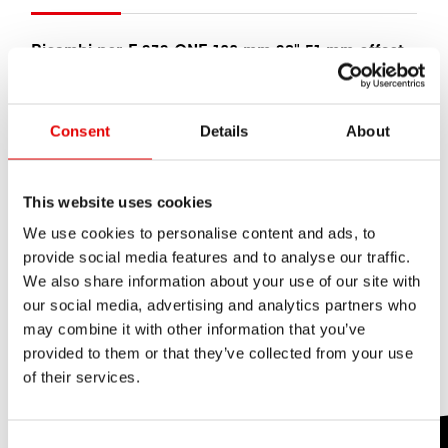
Ricambi per F 232 ONE 100 mm 29" 51 mm offset
remote
In questa panoramica trovate tutti i ricambi per
Consent
Details
About
questo prodotto.
Se vuoi comprare un pezzo di ricambi dal tuo
This website uses cookies
rivenditore, basta indicare il numero del materiale.
We use cookies to personalise content and ads, to
Trova rivenditore
provide social media features and to analyse our traffic.
We also share information about your use of our site with
Forcella
our social media, advertising and analytics partners who
may combine it with other information that you’ve
provided to them or that they’ve collected from your use
Leve
Remote
of their services.
Consent Selection