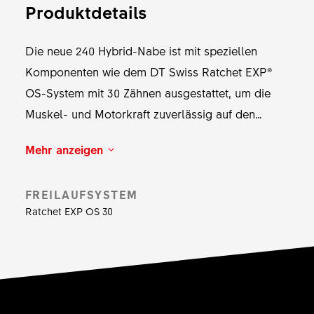
Produktdetails
Die neue 240 Hybrid-Nabe ist mit speziellen
Komponenten wie dem DT Swiss Ratchet EXP®
OS-System mit 30 Zähnen ausgestattet, um die
Muskel- und Motorkraft zuverlässig auf den
Untergrund zu übertragen. Das Lager auf der
Mehr anzeigen
Antriebsseite und der Nabenflansch wurden
vergrössert. Die ebenfalls erweiterten
FREILAUFSYSTEM
Speichenlöcher sind speziell auf Aufnahme der
Ratchet EXP OS 30
verstärkten Speichen mit 2,34 mm Durchmesser
von DT Swiss ausgelegt. Diese halten den
höheren Lasten stand, welche in den
Beschleunigungs- und Bremsvorgängen
entstehen. Darüber hinaus verbessert das aus