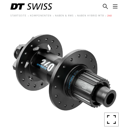
STARTSEITE
KOMPONENTEN
NABEN & RWS
NABEN HYBRID MTB
240
DE