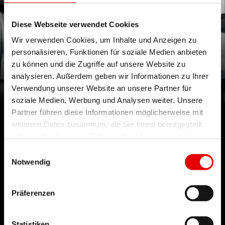
Diese Webseite verwendet Cookies
Wir verwenden Cookies, um Inhalte und Anzeigen zu
DIE NEUEN HYBRID-NABEN
personalisieren, Funktionen für soziale Medien anbieten
zu können und die Zugriffe auf unsere Website zu
Für ausgedehnte eMTB-Abenteuer
analysieren. Außerdem geben wir Informationen zu Ihrer
Verwendung unserer Website an unsere Partner für
soziale Medien, Werbung und Analysen weiter. Unsere
Partner führen diese Informationen möglicherweise mit
weiteren Daten zusammen, die Sie ihnen bereitgestellt
haben oder die sie im Rahmen Ihrer Nutzung der Dienste
gesammelt haben.
TECHNOLOGIE
Einwilligungsauswahl
Notwendig
Wir glauben an Ingenieurskunst und streben nach
Perfektion bei der Entwicklung neuer Produkte.
Präferenzen
Unser Leitgedanke ist es dabei, die
technologischen Grenzen immer weiter zu
Statistiken