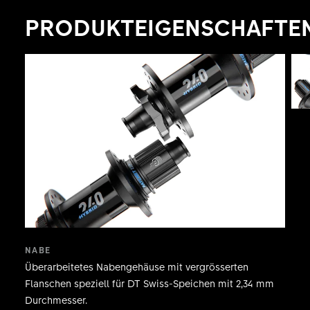
gehärtetem Stahl gefertigte Freilaufsystem die
PRODUKTEIGENSCHAFTE
Widerstandsfähigkeit der Nabe und ermöglicht
damit längere, unbeschwerte eMTB-Touren.
NABE
Überarbeitetes Nabengehäuse mit vergrösserten
Flanschen speziell für DT Swiss-Speichen mit 2,34 mm
Durchmesser.