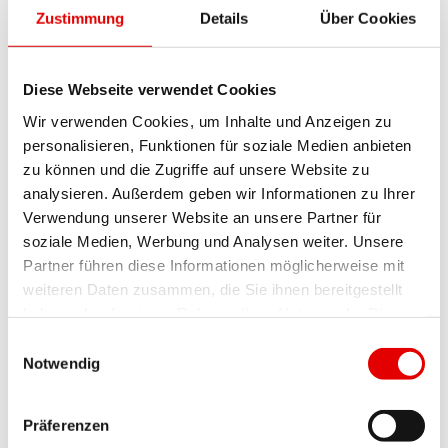
einverstanden.
Zustimmung
Details
Über Cookies
Facebook Pixel
Diese Webseite verwendet Cookies
Innerhalb unseres Internetauftritts setzen wir den
„Besucheraktions-Pixel“ der Facebook Inc., 1601
Wir verwenden Cookies, um Inhalte und Anzeigen zu
personalisieren, Funktionen für soziale Medien anbieten
S. California Ave, Palo Alto, CA 94304, USA
zu können und die Zugriffe auf unsere Website zu
(“Facebook”) ein. Mit dessen Hilfe können wir die
analysieren. Außerdem geben wir Informationen zu Ihrer
Aktionen von Nutzern nachverfolgen,
Verwendung unserer Website an unsere Partner für
entsprechende Werbung schalten und
soziale Medien, Werbung und Analysen weiter. Unsere
Partner führen diese Informationen möglicherweise mit
Auswertungen treffen nach dem Klick auf eine
weiteren Daten zusammen, die Sie ihnen bereitgestellt
Facebook-Werbeanzeige. So können wir die
haben oder die sie im Rahmen Ihrer Nutzung der Dienste
Wirksamkeit der Facebook-Werbeanzeigen
gesammelt haben.
Einwilligungsauswahl
zielgruppenspezifisch aufbereiten und für
Notwendig
statistische und marktforschungszwecke erfassen.
Die so erfassten Daten sind für uns anonym, das
Präferenzen