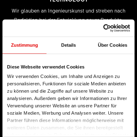
Wir glauben an Ingenieurskunst und streben nach
Perfektion bei der Entwicklung neuer Produkte.
Unser Leitgedanke ist es dabei, die
technologischen Grenzen immer weiter zu
Zustimmung
Details
Über Cookies
verschieben.
Diese Webseite verwendet Cookies
Wir verwenden Cookies, um Inhalte und Anzeigen zu
personalisieren, Funktionen für soziale Medien anbieten
zu können und die Zugriffe auf unsere Website zu
analysieren. Außerdem geben wir Informationen zu Ihrer
Verwendung unserer Website an unsere Partner für
soziale Medien, Werbung und Analysen weiter. Unsere
Partner führen diese Informationen möglicherweise mit
weiteren Daten zusammen, die Sie ihnen bereitgestellt
haben oder die sie im Rahmen Ihrer Nutzung der Dienste