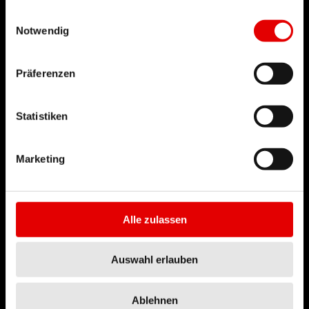
gesammelt haben.
Einwilligungsauswahl
Notwendig
RWS
Präferenzen
TECHNOLOGIE
Statistiken
Marketing
DT SWISS
Alle zulassen
Über uns
Mission
Auswahl erlauben
DT Swiss Global
Nachhaltigkeit
Ablehnen