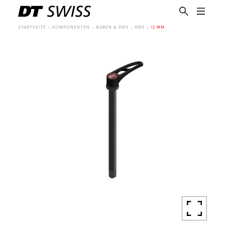
STARTSEITE
KOMPONENTEN
NABEN & RWS
RWS
12 MM
DE