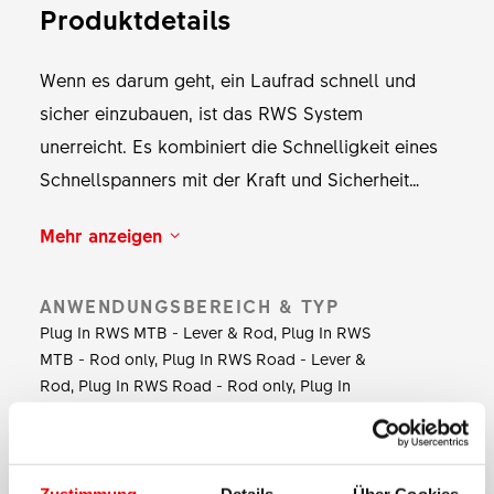
Produktdetails
Wenn es darum geht, ein Laufrad schnell und
sicher einzubauen, ist das RWS System
unerreicht. Es kombiniert die Schnelligkeit eines
Schnellspanners mit der Kraft und Sicherheit
einer Verschraubung. Die hochpräzise
Mehr anzeigen
Verzahnung ermöglicht ein sattes Anziehen und
eine ideale Positionierung des Hebels. Für alle
ANWENDUNGSBEREICH & TYP
Einsatzbereiche von der Strasse übers MTB bis
Plug In RWS MTB - Lever & Rod, Plug In RWS
zum Tandem ist das RWS System für eine Vielzahl
MTB - Rod only, Plug In RWS Road - Lever &
von Achssystemen erhältlich.
Rod, Plug In RWS Road - Rod only, Plug In
RWS Susp.-Rod only, RWS MTB, RWS Road
WERKSTOFF HEBEL
Zustimmung
Details
Über Cookies