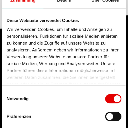
Aluminum, None
Diese Webseite verwendet Cookies
Wir verwenden Cookies, um Inhalte und Anzeigen zu
personalisieren, Funktionen für soziale Medien anbieten
TECHNOLOGIE
zu können und die Zugriffe auf unsere Website zu
analysieren. Außerdem geben wir Informationen zu Ihrer
Wir glauben an Ingenieurskunst und streben nach
Verwendung unserer Website an unsere Partner für
Perfektion bei der Entwicklung neuer Produkte.
soziale Medien, Werbung und Analysen weiter. Unsere
Unser Leitgedanke ist es dabei, die
Partner führen diese Informationen möglicherweise mit
weiteren Daten zusammen, die Sie ihnen bereitgestellt
technologischen Grenzen immer weiter zu
haben oder die sie im Rahmen Ihrer Nutzung der Dienste
verschieben.
gesammelt haben.
Einwilligungsauswahl
Notwendig
Präferenzen