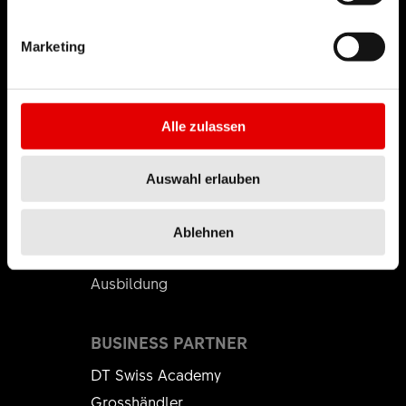
Mission
DT Swiss Global
Marketing
Nachhaltigkeit
Plagiate
Alle zulassen
KARRIERE
Jobs & Karriere
Auswahl erlauben
Offene Stellen
Arbeitswelt
Ablehnen
Karrierestart
Ausbildung
BUSINESS PARTNER
DT Swiss Academy
Grosshändler