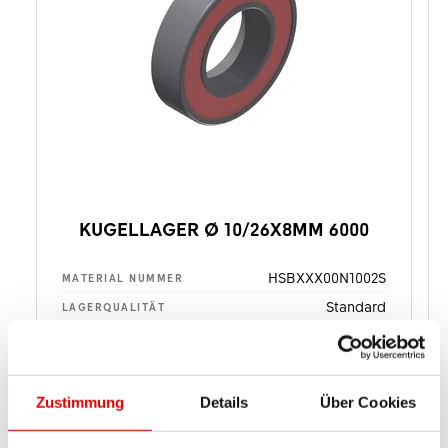
KUGELLAGER Ø 10/26X8MM 6000
HSBXXX00N1002S
MATERIAL NUMMER
Standard
LAGERQUALITÄT
10
DURCHMESSER 1 [MM] (D1)
26
DURCHMESSER 2 [MM] (D2)
8
BREITE 1 [MM] (B1)
Zustimmung
Details
Über Cookies