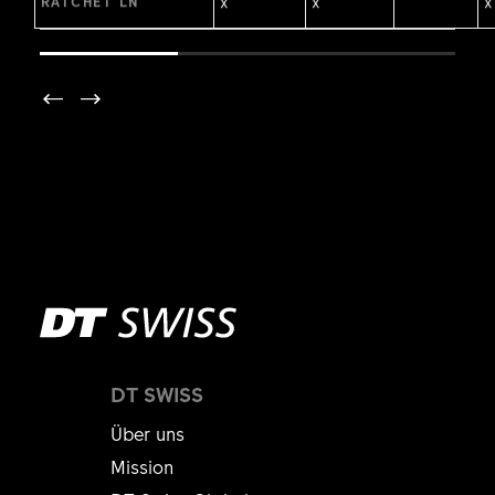
x
x
x
RATCHET LN
DT SWISS
Über uns
Mission