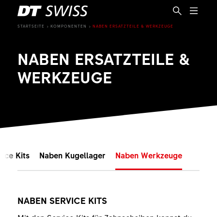
STARTSEITE
KOMPONENTEN
NABEN ERSATZTEILE & WERKZEUGE
NABEN ERSATZTEILE &
WERKZEUGE
ice Kits
Naben Kugellager
Naben Werkzeuge
DE
NABEN SERVICE KITS