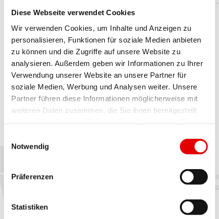
Diese Webseite verwendet Cookies
Wir verwenden Cookies, um Inhalte und Anzeigen zu
personalisieren, Funktionen für soziale Medien anbieten
zu können und die Zugriffe auf unsere Website zu
analysieren. Außerdem geben wir Informationen zu Ihrer
Verwendung unserer Website an unsere Partner für
soziale Medien, Werbung und Analysen weiter. Unsere
NABEN WERKZEUGE
Partner führen diese Informationen möglicherweise mit
weiteren Daten zusammen, die Sie ihnen bereitgestellt
Erfahre mehr über die Werkzeuge, die du für die
haben oder die sie im Rahmen Ihrer Nutzung der Dienste
Wartung deiner DT Swiss Nabe brauchst.
gesammelt haben.
NABEN
Einwilligungsauswahl
Notwendig
WERKZEUG
Präferenzen
Statistiken